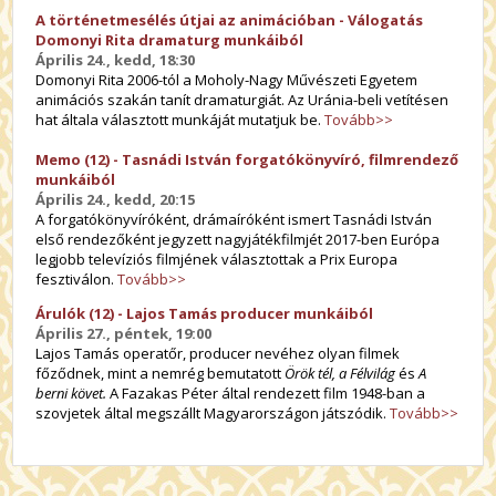
A történetmesélés útjai az animációban - Válogatás
Domonyi Rita dramaturg munkáiból
Április 24., kedd, 18:30
Domonyi Rita 2006-tól a Moholy-Nagy Művészeti Egyetem
animációs szakán tanít dramaturgiát. Az Uránia-beli vetítésen
hat általa választott munkáját mutatjuk be.
Tovább>>
Memo (12) - Tasnádi István forgatókönyvíró, filmrendező
munkáiból
Április 24., kedd, 20:15
A forgatókönyvíróként, drámaíróként ismert Tasnádi István
első rendezőként jegyzett nagyjátékfilmjét 2017-ben Európa
legjobb televíziós filmjének választottak a Prix Europa
fesztiválon.
Tovább>>
Árulók (12) - Lajos Tamás producer munkáiból
Április 27., péntek, 19:00
Lajos Tamás operatőr, producer nevéhez olyan filmek
főződnek, mint a nemrég bemutatott
Örök tél, a Félvilág
és
A
berni követ.
A Fazakas Péter által rendezett film 1948-ban a
szovjetek által megszállt Magyarországon játszódik.
Tovább>>