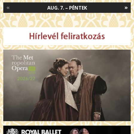
«
»
AUG. 7. – PÉNTEK