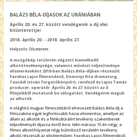
BALÁZS BÉLA-DÍJASOK AZ URÁNIÁBAN
Április 20. és 27. között vendégeink a díj idei
kitüntetettjei
2018. április 20. - 2018. április 27.
Helyszín:
Díszterem
A mozgókép területén végzett kiemelkedő
alkotótevékenysége, valamint művészi teljesítménye
elismeréseként 2018-ban Balázs Béla-díjban részesült
Fazekas Lajos filmrendező, Domonyi Rita dramaturg,
Tasnádi István forgatókönyvíró, rendező és Lajos Tamás
producer, operatőr. Április 20. és 27. között az ő
filmjeikből mutatunk be válogatást. Vendégeink maguk
az alkotók.
A világhírű magyar filmesztétáról elnevezett Balázs Béla-díj a
filmszakma egyik legfontosabb hazai elismerése, amellyel az
állam az alkotók és a filmkultúráért tevékeny szakemberek
teljesítményét díjazza évről évre. Idén március 15-én négy, a
filmes alkotófolyamat négy különböző területén tevékeny
alkotó részesült az elismerésben:
Fazekas Lajos
filmrendező,