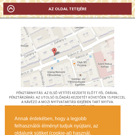
AZ OLDAL TETEJÉRE
PÉNZTÁRNYITÁS: AZ ELSŐ VETÍTÉS KEZDETE ELŐTT FÉL ÓRÁVAL.
PÉNZTÁRZÁRÁS: AZ UTOLSÓ ELŐADÁS KEZDETÉT KÖVETŐEN 15 PERCCEL.
A KÁVÉZÓ A MOZI NYITVATARTÁSI IDEJÉBEN TART NYITVA.
© URÁNIA NEMZETI FILMSZÍNHÁZ
AZ
ART-MOZI EGYESÜLET
TAGMOZIJA
Annak érdekében, hogy a legjobb
1088 BUDAPEST, RÁKÓCZI ÚT 21.
felhasználói élményt tudjuk nyújtani, az
MEGKÖZELÍTÉS
oldalunk sütiket (cookie-at) használ.