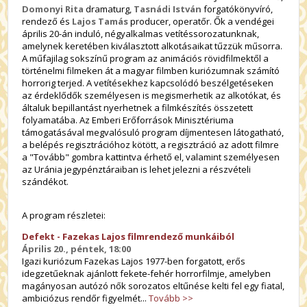
Domonyi Rita
dramaturg,
Tasnádi István
forgatókönyvíró,
rendező és
Lajos Tamás
producer, operatőr. Ők a vendégei
április 20-án induló, négyalkalmas vetítéssorozatunknak,
amelynek keretében kiválasztott alkotásaikat tűzzük műsorra.
A műfajilag sokszínű program az animációs rövidfilmektől a
történelmi filmeken át a magyar filmben kuriózumnak számító
horrorig terjed. A vetítésekhez kapcsolódó beszélgetéseken
az érdeklődők személyesen is megismerhetik az alkotókat, és
általuk bepillantást nyerhetnek a filmkészítés összetett
folyamatába. Az Emberi Erőforrások Minisztériuma
támogatásával megvalósuló program díjmentesen látogatható,
a belépés regisztrációhoz kötött, a regisztráció az adott filmre
a "Tovább" gombra kattintva érhető el, valamint személyesen
az Uránia jegypénztáraiban is lehet jelezni a részvételi
szándékot.
A program részletei:
Defekt - Fazekas Lajos filmrendező munkáiból
Április 20., péntek, 18:00
Igazi kuriózum Fazekas Lajos 1977-ben forgatott, erős
idegzetűeknak ajánlott fekete-fehér horrorfilmje, amelyben
magányosan autózó nők sorozatos eltűnése kelti fel egy fiatal,
ambiciózus rendőr figyelmét...
Tovább >>