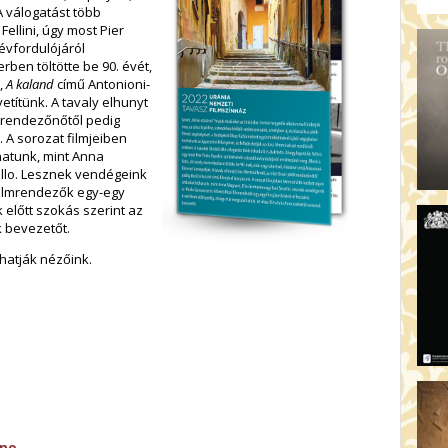
 A válogatást több
Fellini, úgy most Pier
évfordulójáról
ben töltötte be 90. évét,
,
A kaland
című Antonioni-
etítünk. A tavaly elhunyt
t rendezőnőtől pedig
 A sorozat filmjeiben
thatunk, mint Anna
illo. Lesznek vendégeink
 filmrendezők egy-egy
k előtt szokás szerint az
k bevezetőt.
áthatják nézőink.
ano