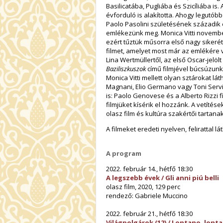
Basilicatába, Pugliába és Szicíliába is.
évforduló is alakította. Ahogy legutóbb 
Paolo Pasolini születésének századik 
emlékezünk meg. Monica Vitti november
ezért tűztük műsorra első nagy sikerét
filmet, amelyet most már az emlékére v
Lina Wertmüllertől, az első Oscar-jelöl
Baziliszkuszok
című filmjével búcsúzunk.
Monica Vitti mellett olyan sztárokat lá
Magnani, Elio Germano vagy Toni Serv
is: Paolo Genovese és a Alberto Rizzi
filmjüket kísérik el hozzánk. A vetítése
olasz film és kultúra szakértői tartana
A filmeket eredeti nyelven, felirattal l
A program
2022. február 14., hétfő 18:30
A legszebb évek /
Gli anni piú belli
olasz film, 2020, 129 perc
rendező: Gabriele Muccino
2022. február 21., hétfő 18:30
Világpolgárok (12) /
Lontano, lont