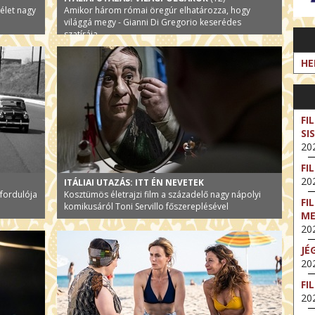
 élet nagy
Amikor három római öregúr elhatározza, hogy
világgá megy - Gianni Di Gregorio keserédes
szatírája
HE
FI
SI
202
FI
202
ITÁLIAI UTAZÁS: ITT ÉN NEVETEK
vfordulója
Kosztümös életrajzi film a századelő nagy nápolyi
FI
komikusáról Toni Servillo főszereplésével
M
202
JÉ
202
FI
202