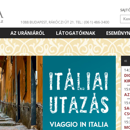
SAJT
1088 BUDAPEST, RÁKÓCZI ÚT 21.
TEL.: (06 1) 486-3400
AZ URÁNIÁRÓL
LÁTOGATÓKNAK
ESEMÉNY
«
14:
DI
KI
15
AZ
15
SA
CS
15:
MO