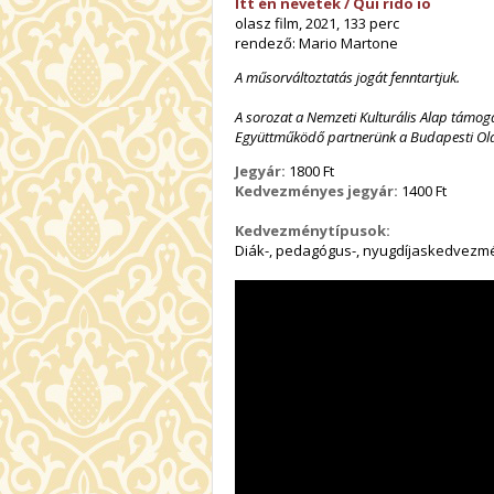
Itt én nevetek / Qui rido io
olasz film, 2021, 133 perc
rendező: Mario Martone
A műsorváltoztatás jogát fenntartjuk.
A sorozat a Nemzeti Kulturális Alap támog
Együttműködő partnerünk a Budapesti Olas
Jegyár:
1800 Ft
Kedvezményes jegyár:
1400 Ft
Kedvezménytípusok:
Diák-, pedagógus-, nyugdíjaskedvezmé