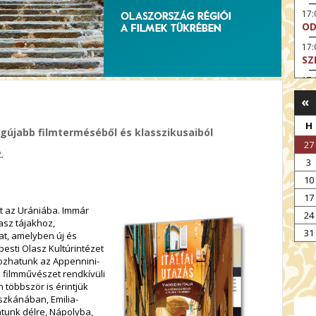
17
OD
17:
SZ
17
HE
«
17:
A 
H
gújabb filmterméséből és klasszikusaiból
27
19
.
AR
3
19:
10
MI
17
et az Urániába. Immár
20:
24
asz tájakhoz,
KE
31
t, amelyben új és
20
pesti Olasz Kultúrintézet
A 
ozhatunk az Appennini-
z filmművészet rendkívüli
 többször is érintjük
szkánában, Emilia-
tunk délre, Nápolyba,