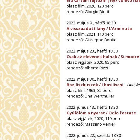
El akartam rejtőzni (16) / Volevo n
olasz film, 2020, 120 perc
rendező: Giorgio Diritti
2022. május 9., hétfő 18:30
A visszaadott lány / L’Arminuta
olasz film, 2021, 110 perc
rendező: Giuseppe Bonito
2022. május 23., hétfő 18:30
Csak az elevenek halnak / Si muore 
olasz vígjáték, 2020, 95 perc
rendező: Alberto Rizzi
2022. május 30., hétfő 18:30
Baziliszkuszok / I basilischi
– Lina W
olasz film, 1963, 85 perc
rendező: Lina Wertmüller
2022. június 13., hétfő 18:30
Gyűlölöm a nyarat / Odio l’estate
olasz vígjáték, 2020, 110 perc
rendező: Massimo Venier
2022. június 22., szerda 18:30