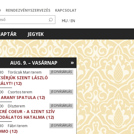
Ó
RENDEZVÉNYSZERVEZÉS
KAPCSOLAT
HU
/
EN
NAPTÁR
JEGYEK
»
AUG. 9. – VASÁRNAP
30 Törőcsik Mari terem
JEGYVÁSÁRLÁS
CSÉRJÜK SZENT LÁSZLÓ
RÁLYT! (12)
:00 Csortos terem
JEGYVÁSÁRLÁS
 ARANY SPATULA (12)
:00 Díszterem
JEGYVÁSÁRLÁS
CRÉ COEUR - A SZENT SZÍV
ODÁLATOS HATALMA (12)
30 Fábri terem
JEGYVÁSÁRLÁS
MO (12)