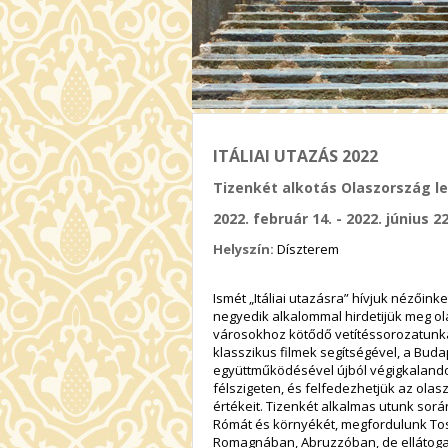
ITÁLIAI UTAZÁS 2022
Tizenkét alkotás Olaszország le
2022. február 14. - 2022. június 22
Helyszín:
Díszterem
Ismét „Itáliai utazásra” hívjuk nézőink
negyedik alkalommal hirdetijük meg ol
városokhoz kötődő vetítéssorozatunka
klasszikus filmek segítségével, a Buda
együttműködésével újból végigkaland
félszigeten, és felfedezhetjük az olas
értékeit. Tizenkét alkalmas utunk során
Rómát és környékét, megfordulunk To
Romagnában, Abruzzóban, de ellátoga