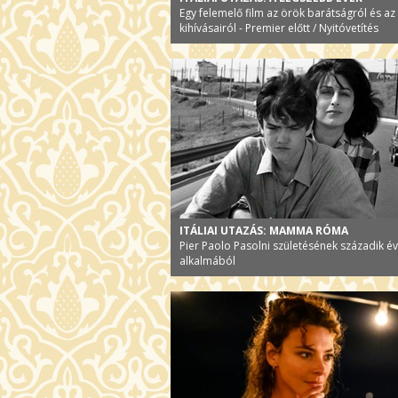
Egy felemelő film az örök barátságról és az
kihívásairól - Premier előtt / Nyitóvetítés
ITÁLIAI UTAZÁS: MAMMA RÓMA
Pier Paolo Pasolni születésének századik é
alkalmából