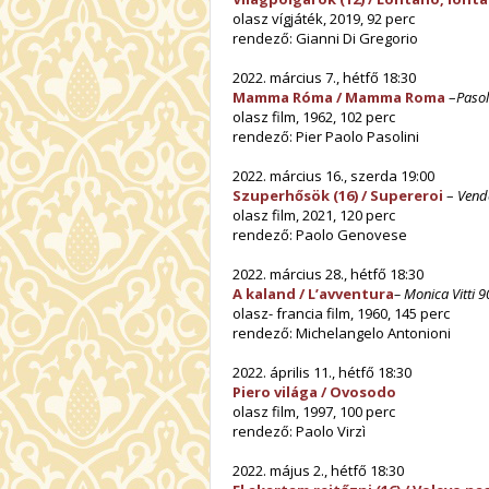
olasz vígjáték, 2019, 92 perc
rendező: Gianni Di Gregorio
2022. március 7., hétfő 18:30
Mamma Róma / Mamma Roma
–
Pasol
olasz film, 1962, 102 perc
rendező: Pier Paolo Pasolini
2022. március 16., szerda 19:00
Szuperhősök (16) / Supereroi
–
Vend
olasz film, 2021, 120 perc
rendező: Paolo Genovese
2022. március 28., hétfő 18:30
A kaland / L’avventura
– Monica Vitti 9
olasz- francia film, 1960, 145 perc
rendező: Michelangelo Antonioni
2022. április 11., hétfő 18:30
Piero világa / Ovosodo
olasz film, 1997, 100 perc
rendező: Paolo Virzì
2022. május 2., hétfő 18:30