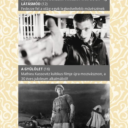
LÁTÁSMÓD
(12)
Fedezze fel a világ egyik legkedveltebb művészének
izgalmas történetét és ikonikus alkotásait!
A GYŰLÖLET
(16)
Mathieu Kassovitz kultikus filmje újra mozivásznon, a
30 éves jubileum alkalmából!