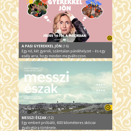
A PASI GYEREKKEL JÖN
(16)
Egy nő, két gyerek, számtalan pánikhelyzet – és egy
esély arra, hogy minden megváltozzon.
MESSZI ÉSZAK
(12)
Egy embert próbáló, 600 kilométeres skóciai
gyalogtúra története.