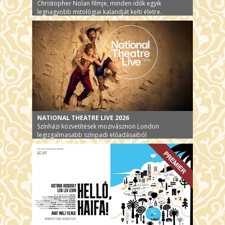
Christopher Nolan filmje, minden idők egyik
legnagyobb mitológiai kalandját kelti életre.
NATIONAL THEATRE LIVE 2026
Színházi közvetítések mozivásznon London
legizgalmasabb színpadi előadásaiból