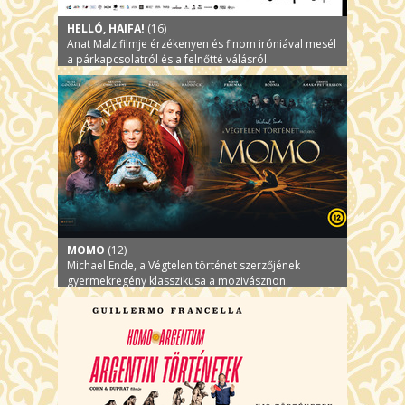
HELLÓ, HAIFA!
(16)
Anat Malz filmje érzékenyen és finom iróniával mesél
a párkapcsolatról és a felnőtté válásról.
MOMO
(12)
Michael Ende, a Végtelen történet szerzőjének
gyermekregény klasszikusa a mozivásznon.