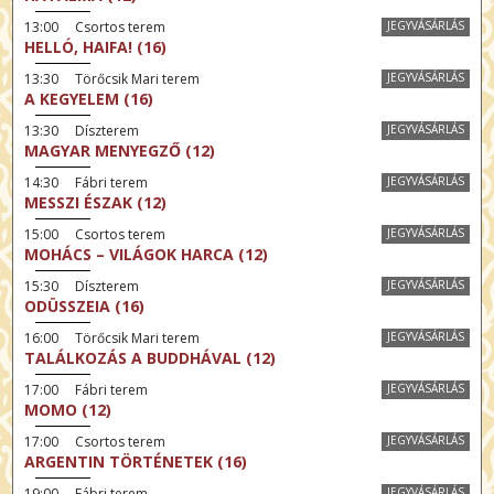
13:00 Csortos terem
JEGYVÁSÁRLÁS
HELLÓ, HAIFA! (16)
13:30 Törőcsik Mari terem
JEGYVÁSÁRLÁS
A KEGYELEM (16)
13:30 Díszterem
JEGYVÁSÁRLÁS
MAGYAR MENYEGZŐ (12)
14:30 Fábri terem
JEGYVÁSÁRLÁS
MESSZI ÉSZAK (12)
15:00 Csortos terem
JEGYVÁSÁRLÁS
MOHÁCS – VILÁGOK HARCA (12)
15:30 Díszterem
JEGYVÁSÁRLÁS
ODÜSSZEIA (16)
16:00 Törőcsik Mari terem
JEGYVÁSÁRLÁS
TALÁLKOZÁS A BUDDHÁVAL (12)
17:00 Fábri terem
JEGYVÁSÁRLÁS
MOMO (12)
17:00 Csortos terem
JEGYVÁSÁRLÁS
ARGENTIN TÖRTÉNETEK (16)
19:00 Fábri terem
JEGYVÁSÁRLÁS