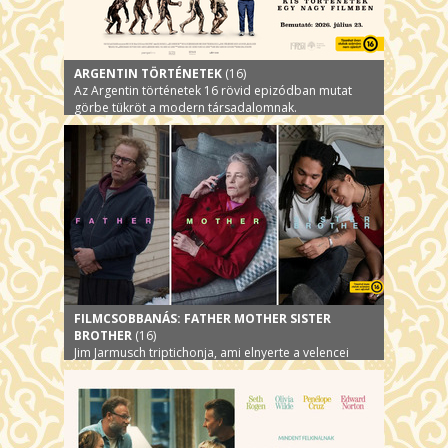
ARGENTIN TÖRTÉNETEK
(16)
Az Argentin történetek 16 rövid epizódban mutat
görbe tükröt a modern társadalomnak.
FILMCSOBBANÁS: FATHER MOTHER SISTER
BROTHER
(16)
Jim Jarmusch triptichonja, ami elnyerte a velencei
filmfesztivál fődíját, az Arany Oroszlánt!