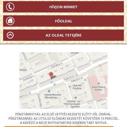
HÍVJON MINKET
FŐOLDAL
AZ OLDAL TETEJÉRE
PÉNZTÁRNYITÁS: AZ ELSŐ VETÍTÉS KEZDETE ELŐTT FÉL ÓRÁVAL.
PÉNZTÁRZÁRÁS: AZ UTOLSÓ ELŐADÁS KEZDETÉT KÖVETŐEN 15 PERCCEL.
A KÁVÉZÓ A MOZI NYITVATARTÁSI IDEJÉBEN TART NYITVA.
© URÁNIA NEMZETI FILMSZÍNHÁZ