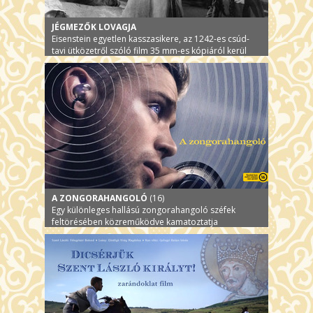
JÉGMEZŐK LOVAGJA
Eisenstein egyetlen kasszasikere, az 1242-es csúd-
tavi ütközetről szóló film 35 mm-es kópiáról kerül
vetítésre.
A ZONGORAHANGOLÓ
(16)
Egy különleges hallású zongorahangoló széfek
feltörésében közreműködve kamatoztatja
tehetségét