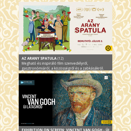
AZ ARANY SPATULA
(12)
Megható és inspiráló film szenvedélyről,
gasztronómiáról, a közösségről és a zabkásákról.
EXHIBITION ON SCREEN: VINCENT VAN GOGH - ÚJ