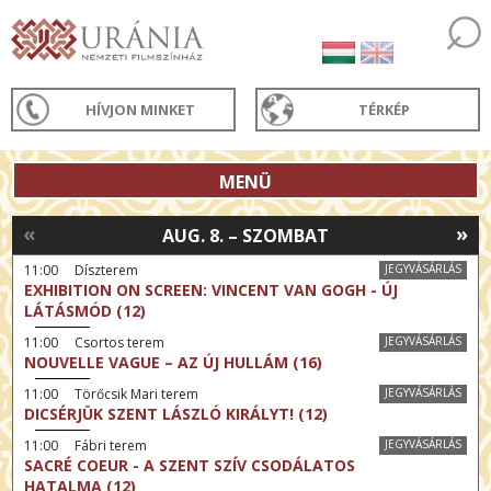
HÍVJON MINKET
TÉRKÉP
MENÜ
«
»
AUG. 8. – SZOMBAT
11:00 Díszterem
JEGYVÁSÁRLÁS
EXHIBITION ON SCREEN: VINCENT VAN GOGH - ÚJ
LÁTÁSMÓD (12)
11:00 Csortos terem
JEGYVÁSÁRLÁS
NOUVELLE VAGUE – AZ ÚJ HULLÁM (16)
11:00 Törőcsik Mari terem
JEGYVÁSÁRLÁS
DICSÉRJÜK SZENT LÁSZLÓ KIRÁLYT! (12)
11:00 Fábri terem
JEGYVÁSÁRLÁS
SACRÉ COEUR - A SZENT SZÍV CSODÁLATOS
HATALMA (12)