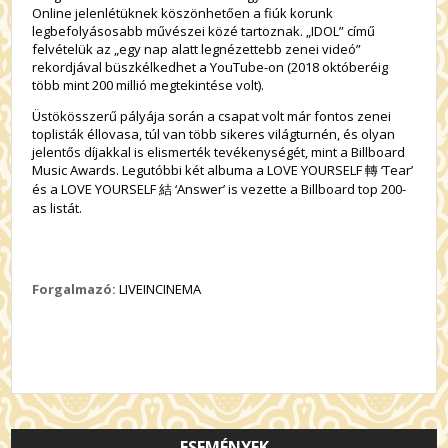
Online jelenlétüknek köszönhetően a fiúk korunk
legbefolyásosabb művészei közé tartoznak. „IDOL” című
felvételük az „egy nap alatt legnézettebb zenei videó”
rekordjával büszkélkedhet a YouTube-on (2018 októberéig
több mint 200 millió megtekintése volt).
Üstökösszerű pályája során a csapat volt már fontos zenei
toplisták éllovasa, túl van több sikeres világturnén, és olyan
jelentős díjakkal is elismerték tevékenységét, mint a Billboard
Music Awards. Legutóbbi két albuma a LOVE YOURSELF 轉 ‘Tear’
és a LOVE YOURSELF 結 ‘Answer’ is vezette a Billboard top 200-
as listát.
Forgalmazó:
LIVEINCINEMA
ESEMÉNYEK