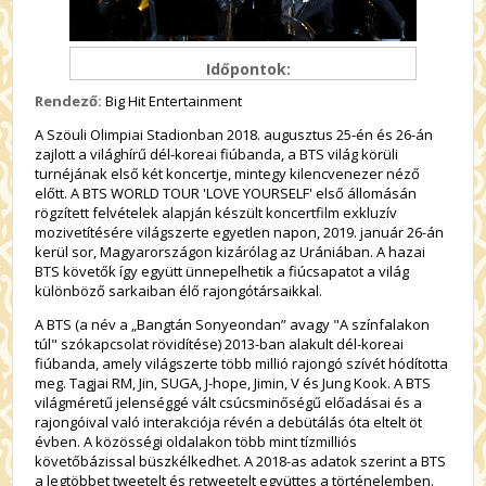
Időpontok:
Rendező:
Big Hit Entertainment
A Szöuli Olimpiai Stadionban 2018. augusztus 25-én és 26-án
zajlott a világhírű dél-koreai fiúbanda, a BTS világ körüli
turnéjának első két koncertje, mintegy kilencvenezer néző
előtt. A BTS WORLD TOUR 'LOVE YOURSELF' első állomásán
rögzített felvételek alapján készült koncertfilm exkluzív
mozivetítésére világszerte egyetlen napon, 2019. január 26-án
kerül sor, Magyarországon kizárólag az Urániában. A hazai
BTS követők így együtt ünnepelhetik a fiúcsapatot a világ
különböző sarkaiban élő rajongótársaikkal.
A BTS (a név a „Bangtán Sonyeondan” avagy "A színfalakon
túl" szókapcsolat rövidítése) 2013-ban alakult dél-koreai
fiúbanda, amely világszerte több millió rajongó szívét hódította
meg. Tagjai RM, Jin, SUGA, J-hope, Jimin, V és Jung Kook. A BTS
világméretű jelenséggé vált csúcsminőségű előadásai és a
rajongóival való interakciója révén a debütálás óta eltelt öt
évben. A közösségi oldalakon több mint tízmilliós
követőbázissal büszkélkedhet. A 2018-as adatok szerint a BTS
a legtöbbet tweetelt és retweetelt együttes a történelemben.