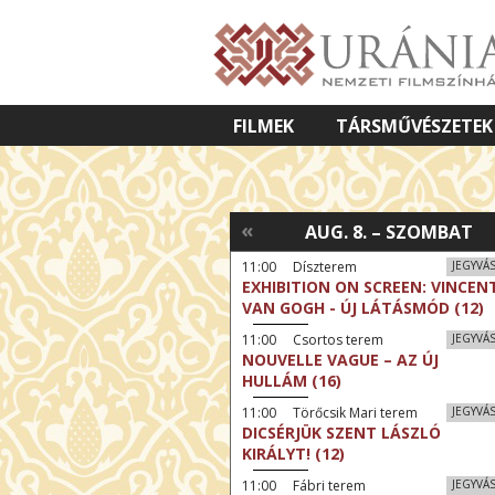
FILMEK
TÁRSMŰVÉSZETEK
VETÍTETT KÉPES ELŐADÁSOK
«
AUG. 8. – SZOMBAT
11:00 Díszterem
JEGYVÁ
EXHIBITION ON SCREEN: VINCEN
VAN GOGH - ÚJ LÁTÁSMÓD (12)
11:00 Csortos terem
JEGYVÁ
NOUVELLE VAGUE – AZ ÚJ
HULLÁM (16)
11:00 Törőcsik Mari terem
JEGYVÁ
DICSÉRJÜK SZENT LÁSZLÓ
KIRÁLYT! (12)
11:00 Fábri terem
JEGYVÁ