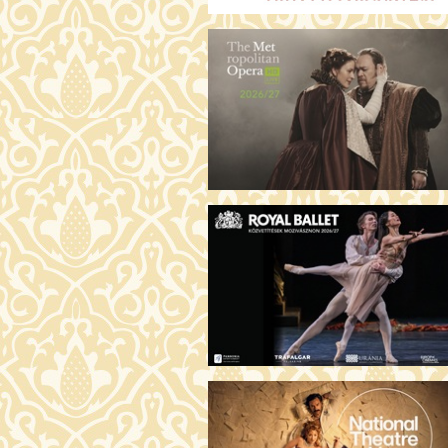
ARGENTIN TÖRTÉNETEK (16)
19:00 Fábri terem
JEGYVÁ
AZ ÖRDÖG PRADÁT VISEL 2. (12)
19:00 Csortos terem
JEGYVÁ
ÁDÁM ALMÁI (16)
19:00 Törőcsik Mari terem
JEGYVÁ
HOGYAN TUDNÉK ÉLNI
NÉLKÜLED? (12)
19:00 Díszterem
JEGYVÁ
ODÜSSZEIA (16)