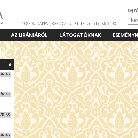
SAJT
1088 BUDAPEST, RÁKÓCZI ÚT 21.
TEL.: (06 1) 486-3400
AZ URÁNIÁRÓL
LÁTOGATÓKNAK
ESEMÉNY
»
SÁRLÁS
T
SÁRLÁS
SÁRLÁS
SÁRLÁS