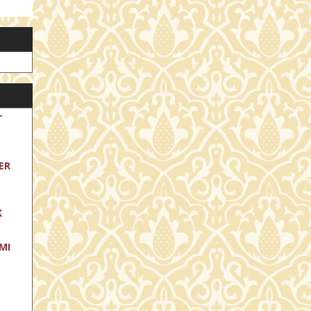
T
ER
K
MI