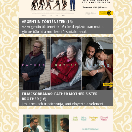
ARGENTIN TÖRTÉNETEK
(16)
Az Argentin történetek 16 rövid epizódban mutat
görbe tükröt a modern társadalomnak.
FILMCSOBBANÁS: FATHER MOTHER SISTER
BROTHER
(16)
Jim Jarmusch triptichonja, ami elnyerte a velencei
filmfesztivál fődíját, az Arany Oroszlánt!