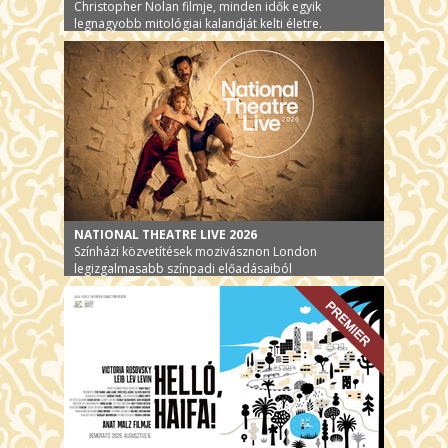
Christopher Nolan filmje, minden idők egyik
legnagyobb mitológiai kalandját kelti életre.
NATIONAL THEATRE LIVE 2026
Színházi közvetítések mozivásznon London
legizgalmasabb színpadi előadásaiból