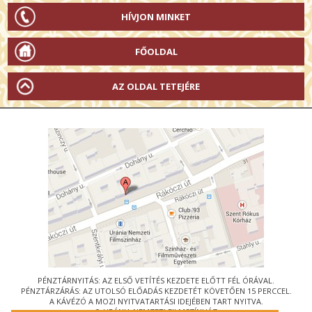
HÍVJON MINKET
FŐOLDAL
AZ OLDAL TETEJÉRE
PÉNZTÁRNYITÁS: AZ ELSŐ VETÍTÉS KEZDETE ELŐTT FÉL ÓRÁVAL.
PÉNZTÁRZÁRÁS: AZ UTOLSÓ ELŐADÁS KEZDETÉT KÖVETŐEN 15 PERCCEL.
A KÁVÉZÓ A MOZI NYITVATARTÁSI IDEJÉBEN TART NYITVA.
© URÁNIA NEMZETI FILMSZÍNHÁZ