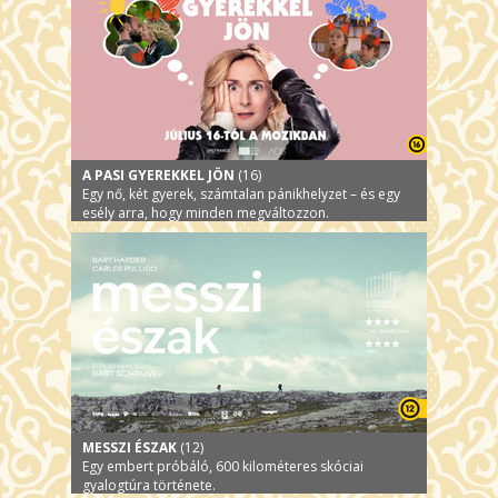
A PASI GYEREKKEL JÖN
(16)
Egy nő, két gyerek, számtalan pánikhelyzet – és egy
esély arra, hogy minden megváltozzon.
MESSZI ÉSZAK
(12)
Egy embert próbáló, 600 kilométeres skóciai
gyalogtúra története.