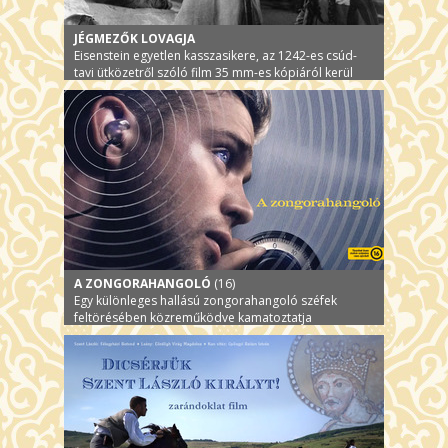
JÉGMEZŐK LOVAGJA
Eisenstein egyetlen kasszasikere, az 1242-es csúd-
tavi ütközetről szóló film 35 mm-es kópiáról kerül
vetítésre.
A ZONGORAHANGOLÓ
(16)
Egy különleges hallású zongorahangoló széfek
feltörésében közreműködve kamatoztatja
tehetségét