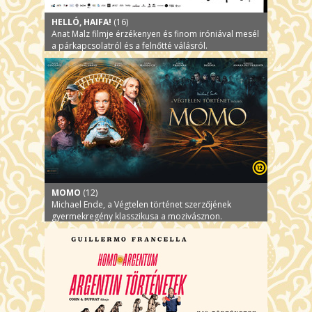
HELLÓ, HAIFA!
(16)
Anat Malz filmje érzékenyen és finom iróniával mesél
a párkapcsolatról és a felnőtté válásról.
MOMO
(12)
Michael Ende, a Végtelen történet szerzőjének
gyermekregény klasszikusa a mozivásznon.