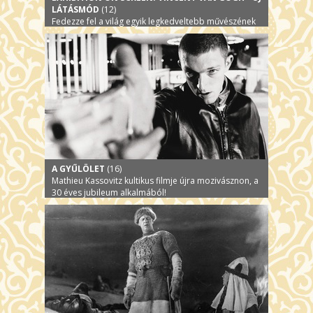
LÁTÁSMÓD
(12)
Fedezze fel a világ egyik legkedveltebb művészének
izgalmas történetét és ikonikus alkotásait!
A GYŰLÖLET
(16)
Mathieu Kassovitz kultikus filmje újra mozivásznon, a
30 éves jubileum alkalmából!