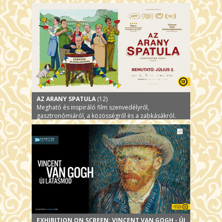
AZ ARANY SPATULA
(12)
Megható és inspiráló film szenvedélyről,
gasztronómiáról, a közösségről és a zabkásákról.
EXHIBITION ON SCREEN: VINCENT VAN GOGH - ÚJ