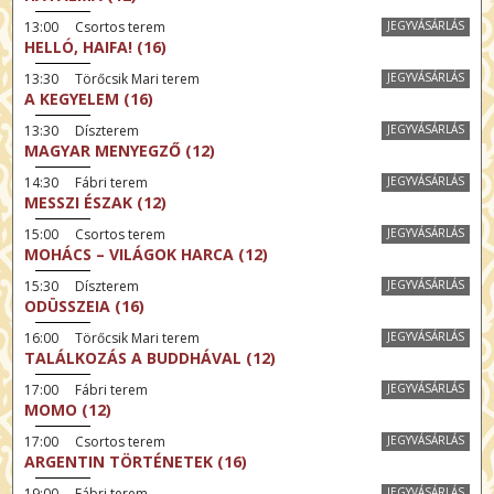
13:00 Csortos terem
JEGYVÁSÁRLÁS
HELLÓ, HAIFA! (16)
13:30 Törőcsik Mari terem
JEGYVÁSÁRLÁS
A KEGYELEM (16)
13:30 Díszterem
JEGYVÁSÁRLÁS
MAGYAR MENYEGZŐ (12)
14:30 Fábri terem
JEGYVÁSÁRLÁS
MESSZI ÉSZAK (12)
15:00 Csortos terem
JEGYVÁSÁRLÁS
MOHÁCS – VILÁGOK HARCA (12)
15:30 Díszterem
JEGYVÁSÁRLÁS
ODÜSSZEIA (16)
16:00 Törőcsik Mari terem
JEGYVÁSÁRLÁS
TALÁLKOZÁS A BUDDHÁVAL (12)
17:00 Fábri terem
JEGYVÁSÁRLÁS
MOMO (12)
17:00 Csortos terem
JEGYVÁSÁRLÁS
ARGENTIN TÖRTÉNETEK (16)
19:00 Fábri terem
JEGYVÁSÁRLÁS