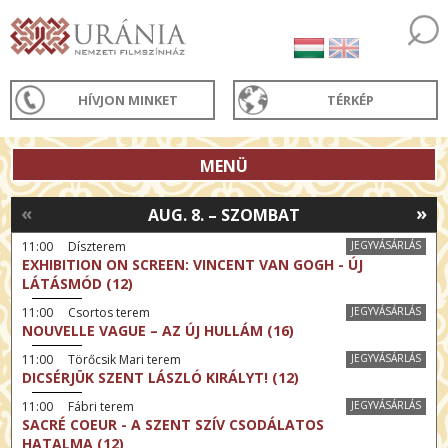
HÍVJON MINKET
TÉRKÉP
MENÜ
«
»
AUG. 8. – SZOMBAT
11:00 Díszterem
JEGYVÁSÁRLÁS
EXHIBITION ON SCREEN: VINCENT VAN GOGH - ÚJ
LÁTÁSMÓD (12)
11:00 Csortos terem
JEGYVÁSÁRLÁS
NOUVELLE VAGUE – AZ ÚJ HULLÁM (16)
11:00 Törőcsik Mari terem
JEGYVÁSÁRLÁS
DICSÉRJÜK SZENT LÁSZLÓ KIRÁLYT! (12)
11:00 Fábri terem
JEGYVÁSÁRLÁS
SACRÉ COEUR - A SZENT SZÍV CSODÁLATOS
HATALMA (12)