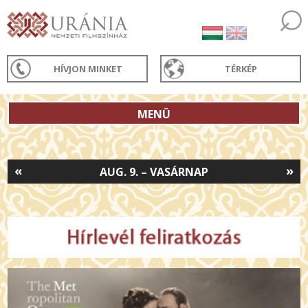
HÍVJON MINKET
TÉRKÉP
MENÜ
«
»
AUG. 9. – VASÁRNAP