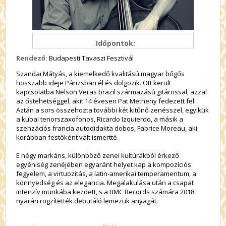
Időpontok:
Rendező:
Budapesti Tavaszi Fesztivál
Szandai Mátyás, a kiemelkedő kvalitású magyar bőgős
hosszabb ideje Párizsban él és dolgozik. Ott került
kapcsolatba Nelson Veras brazil származású gitárossal, azzal
az őstehetséggel, akit 14 évesen Pat Metheny fedezett fel.
Aztán a sors összehozta további két kitűnő zenésszel, egyikük
a kubai tenorszaxofonos, Ricardo Izquierdo, a másik a
szenzációs francia autodidakta dobos, Fabrice Moreau, aki
korábban festőként vált ismertté.
E négy markáns, különböző zenei kultúrákból érkező
egyéniség zenéjében egyaránt helyet kap a kompozíciós
fegyelem, a virtuozitás, a latin-amerikai temperamentum, a
könnyedség és az elegancia. Megalakulása után a csapat
intenzív munkába kezdett, s a BMC Records számára 2018
nyarán rögzítették debütáló lemezük anyagát.