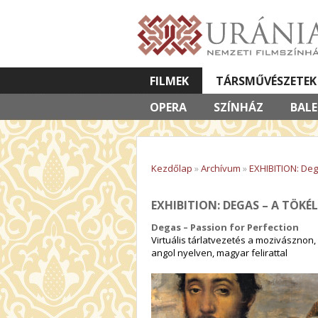
FILMEK
TÁRSMŰVÉSZETEK
OPERA
VETÍTETT KÉPES ELŐADÁSOK
SZÍNHÁZ
BAL
Kezdőlap
»
Archívum
»
EXHIBITION: De
EXHIBITION: DEGAS – A TÖK
Degas – Passion for Perfection
Virtuális tárlatvezetés a mozivásznon, 
angol nyelven, magyar felirattal