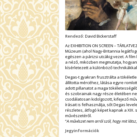
Rendező:
David Bickerstaff
Az EXHIBITION ON SCREEN – TÁRLATVEZ
Múzeum (ahol Nagy-Britannia legátfogó
egészen a párizsi utcákig vezet. A film
a néző, miközben megmutatja, hogyan
kísérletezett a különböző technikákkal,
Degas-t gyakran frusztrálta a tökélet
állította mércéhez, látása egyre roml
adott pillanatot a maga tökéletességé
és szobrainak nagy része életében ne
csodálatosan kidolgozott, kifejező műv
írásait is felhasználja, sőt Degas lev
részletes, átfogó képet kapnak a XIX
művészetéről.
“
A művészet nem arról szól, hogy mit látsz
Jegyinformációk