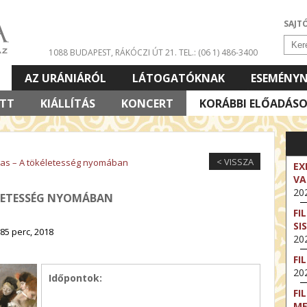
SAJT
1088 BUDAPEST, RÁKÓCZI ÚT 21.
TEL.: (06 1) 486-3400
AZ URÁNIÁRÓL
LÁTOGATÓKNAK
ESEMÉNY
ETT
KIÁLLÍTÁS
KONCERT
KORÁBBI ELŐADÁS
< VISSZA
gas – A tökéletesség nyomában
EX
VA
202
ÉLETESSÉG NYOMÁBAN
FI
SI
85 perc, 2018
202
FI
202
Időpontok:
FI
M