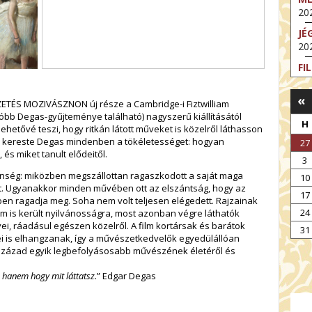
202
JÉ
202
FI
202
«
FI
ETÉS MOZIVÁSZNON új része a Cambridge-i Fiztwilliam
202
bb Degas-gyűjteménye található) nagyszerű kiállításától
H
 lehetővé teszi, hogy ritkán látott műveket is közelről láthasson
EX
 kereste Degas mindenben a tökéletességet: hogyan
27
VA
 és miket tanult elődeitől.
3
202
lenség: miközben megszállottan ragaszkodott a saját maga
10
NT
ott. Ugyanakkor minden művében ott az elszántság, hogy az
17
ST
ben ragadja meg. Soha nem volt teljesen elégedett. Rajzainak
202
24
m is került nyilvánosságra, most azonban végre láthatók
ei, ráadásul egészen közelről. A film kortársak és barátok
BE
31
elei is elhangzanak, így a művészetkedvelők egyedülállóan
202
. század egyik legbefolyásosabb művészének életéről és
, hanem hogy mit láttatsz.
” Edgar Degas