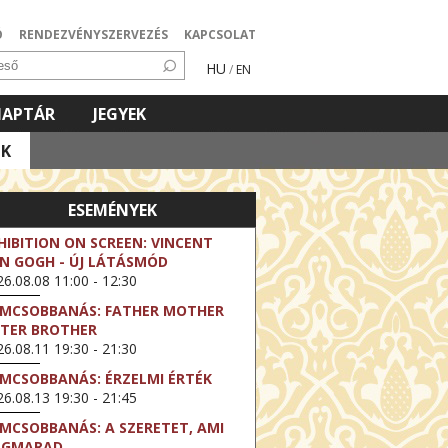
Ó
RENDEZVÉNYSZERVEZÉS
KAPCSOLAT
HU
/
EN
NAPTÁR
JEGYEK
OK
ESEMÉNYEK
HIBITION ON SCREEN: VINCENT
N GOGH - ÚJ LÁTÁSMÓD
6.08.08 11:00 - 12:30
LMCSOBBANÁS: FATHER MOTHER
STER BROTHER
6.08.11 19:30 - 21:30
LMCSOBBANÁS: ÉRZELMI ÉRTÉK
6.08.13 19:30 - 21:45
LMCSOBBANÁS: A SZERETET, AMI
EGMARAD