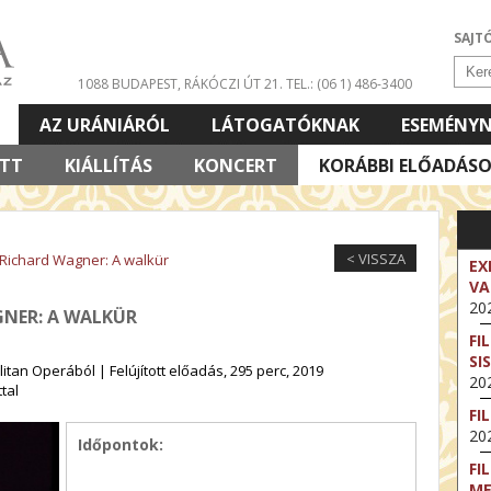
SAJT
1088 BUDAPEST, RÁKÓCZI ÚT 21.
TEL.: (06 1) 486-3400
AZ URÁNIÁRÓL
LÁTOGATÓKNAK
ESEMÉNY
ETT
KIÁLLÍTÁS
KONCERT
KORÁBBI ELŐADÁS
< VISSZA
Richard Wagner: A walkür
EX
VA
202
GNER: A WALKÜR
FI
SI
tan Operából | Felújított előadás, 295 perc, 2019
202
tal
FI
202
Időpontok:
FI
M