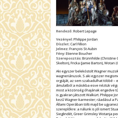
Rendező:
Robert Lepage
Vezényel
: Philippe Jordan
Díszlet
: Carl Fillion
Jelmez
: François St-Aubin
Fény
: Etienne Boucher
Szereposztás
: Brünnhilde (Christine
Skelton), Fricka (Jamie Barton), Wotan
Aki egyszer belekóstolt Wagner muzsik
wagneriánusok. S aki egyszer megism
orgiáját, az sem szabadulhat többé – e
ámulatból a másikba esve néztük végig
most a közönség óhajának engedve tűz
is gyakran játszott Walkürt. Philippe J
kezű Wagner-karmester; ráadásul a Pá
Állami Operában tölti majd be ugyanezt
szereplőkre: a nálunk is jól ismert St
Sieglindét, Greer Grimsley Wotanja ped