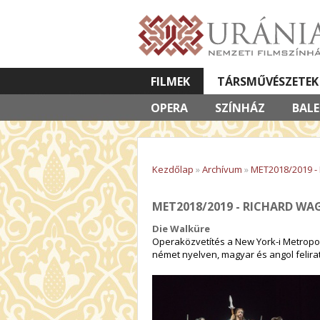
FILMEK
TÁRSMŰVÉSZETEK
OPERA
VETÍTETT KÉPES ELŐADÁSOK
SZÍNHÁZ
BAL
Kezdőlap
»
Archívum
»
MET2018/2019 - 
MET2018/2019 - RICHARD WA
Die Walküre
Operaközvetítés a New York-i Metropoli
német nyelven, magyar és angol felirat