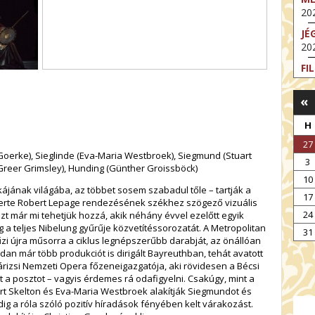
202
JÉ
202
FI
202
«
FI
202
H
EX
27
VA
 Goerke), Sieglinde (Eva-Maria Westbroek), Siegmund (Stuart
3
202
 (Greer Grimsley), Hunding (Günther Groissböck)
10
NT
ájának világába, az többet sosem szabadul tőle – tartják a
17
ST
erte Robert Lepage rendezésének székhez szögező vizuális
202
24
zt már mi tehetjük hozzá, akik néhány évvel ezelőtt egyik
 a teljes Nibelung gyűrűje közvetítéssorozatát. A Metropolitan
BE
31
i újra műsorra a ciklus legnépszerűbb darabját, az önállóan
202
ordan már több produkciót is dirigált Bayreuthban, tehát avatott
rizsi Nemzeti Opera főzeneigazgatója, aki rövidesen a Bécsi
 a posztot – vagyis érdemes rá odafigyelni. Csakúgy, mint a
uart Skelton és Eva-Maria Westbroek alakítják Siegmundot és
ig a róla szóló pozitív híradások fényében kelt várakozást.