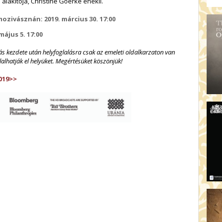
alakítója, Christine Goerke énekli.
ozivásznán: 2019. március 30. 17:00
 május 5. 17:00
dás kezdete után helyfoglalásra csak az emeleti oldalkarzaton van
lalhatják el helyüket. Megértésüket köszönjük!
019>>