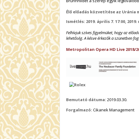
Brünnhildét a szerep egyik legkiválóbb 
Élő előadás közvetítése az Uránia m
Ismétlés: 2019. április 7. 17:00, 2019.
Felhívjuk szíves figyelmüket, hogy az előa
lehetőség. A késve érkezők a szünetben fog
Metropolitan Opera HD Live 2018/2
Bemutató dátuma:
2019.03.30.
Forgalmazó:
Cikanek Management