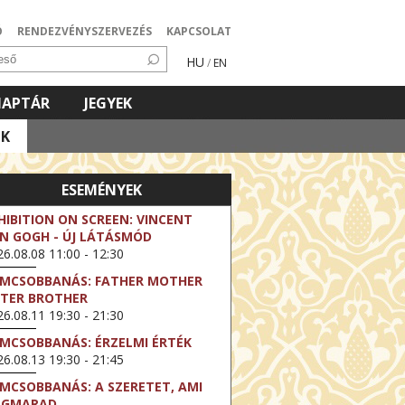
Ó
RENDEZVÉNYSZERVEZÉS
KAPCSOLAT
HU
/
EN
NAPTÁR
JEGYEK
OK
ESEMÉNYEK
HIBITION ON SCREEN: VINCENT
N GOGH - ÚJ LÁTÁSMÓD
6.08.08 11:00 - 12:30
LMCSOBBANÁS: FATHER MOTHER
STER BROTHER
6.08.11 19:30 - 21:30
LMCSOBBANÁS: ÉRZELMI ÉRTÉK
6.08.13 19:30 - 21:45
LMCSOBBANÁS: A SZERETET, AMI
EGMARAD