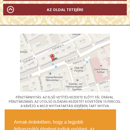
AZ OLDAL TETEJÉRE
PÉNZTÁRNYITÁS: AZ ELSŐ VETÍTÉS KEZDETE ELŐTT FÉL ÓRÁVAL.
PÉNZTÁRZÁRÁS: AZ UTOLSÓ ELŐADÁS KEZDETÉT KÖVETŐEN 15 PERCCEL.
A KÁVÉZÓ A MOZI NYITVATARTÁSI IDEJÉBEN TART NYITVA.
© URÁNIA NEMZETI FILMSZÍNHÁZ
AZ
ART-MOZI EGYESÜLET
TAGMOZIJA
Annak érdekében, hogy a legjobb
1088 BUDAPEST, RÁKÓCZI ÚT 21.
felhasználói élményt tudjuk nyújtani, az