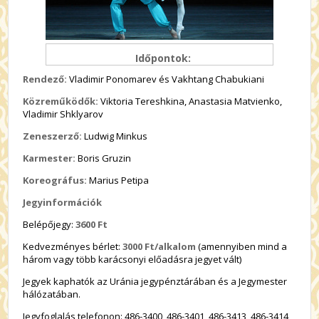
Időpontok:
Rendező:
Vladimir Ponomarev és Vakhtang Chabukiani
Közreműködők:
Viktoria Tereshkina, Anastasia Matvienko,
Vladimir Shklyarov
Zeneszerző:
Ludwig Minkus
Karmester:
Boris Gruzin
Koreográfus:
Marius Petipa
Jegyinformációk
Belépőjegy:
3600 Ft
Kedvezményes bérlet:
3000 Ft/alkalom
(amennyiben mind a
három vagy több karácsonyi előadásra jegyet vált)
Jegyek kaphatók az Uránia jegypénztárában és a Jegymester
hálózatában.
Jegyfoglalás telefonon: 486-3400, 486-3401, 486-3413, 486-3414