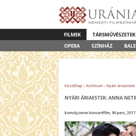
FILMEK
TÁRSMŰVÉSZETEK
OPERA
VETÍTETT KÉPES ELŐADÁSOK
SZÍNHÁZ
BAL
Kezdőlap
»
Archívum
»
Nyári áriaestek
NYÁRI ÁRIAESTEK: ANNA NETR
komolyzenei koncertfilm, 90 perc, 2017