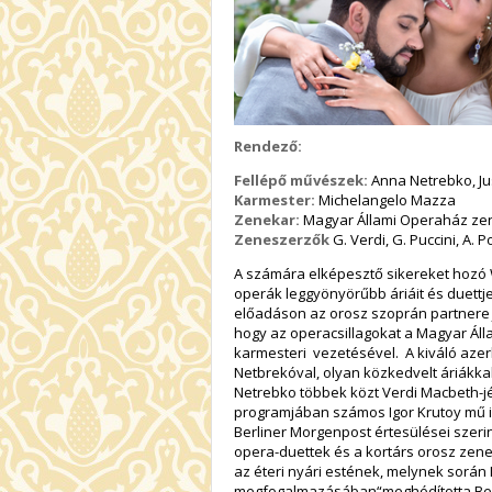
Rendező:
Fellépő művészek:
Anna Netrebko, Jus
Karmester:
Michelangelo Mazza
Zenekar:
Magyar Állami Operaház ze
Zeneszerzők
G. Verdi, G. Puccini, A. Po
A számára elképesztő sikereket hozó
operák leggyönyörűbb áriáit és duettje
előadáson az orosz szoprán partnere J
hogy az operacsillagokat a Magyar Ál
karmesteri vezetésével. A kiváló azerb
Netbrekóval, olyan közkedvelt áriákkal
Netrebko többek közt Verdi Macbeth-jét é
programjában számos Igor Krutoy mű is
Berliner Morgenpost értesülései szeri
opera-duettek és a kortárs orosz zen
az éteri nyári estének, melynek sorá
megfogalmazásában“meghódította Berl