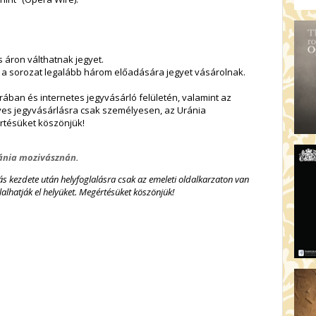
s áron válthatnak jegyet.
k a sorozat legalább három előadására jegyet vásárolnak.
ában és internetes jegyvásárló felületén, valamint az
yes jegyvásárlásra csak személyesen, az Uránia
rtésüket köszönjük!
Uránia mozivásznán.
dás kezdete után helyfoglalásra csak az emeleti oldalkarzaton van
alhatják el helyüket.
Megértésüket köszönjük!