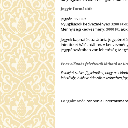
Jegyinformációk
Jegyár:
3600 Ft
.
Nyugdíjasok kedvezményes
3200 Ft
-o
Mennyiségi kedvezmény:
3000 Ft
, aki
Jegyek kaphatók az Uránia jegypénztár
Interticket hálózatában. A kedvezmén
jegypénztárában van lehetőség. Megé
Ez az előadás felvételről látható az 
Felhívjuk szíves figyelmüket, hogy az előa
lehetőség.
A késve érkezők a szünetben fogl
Forgalmazó:
Pannonia Entertainment