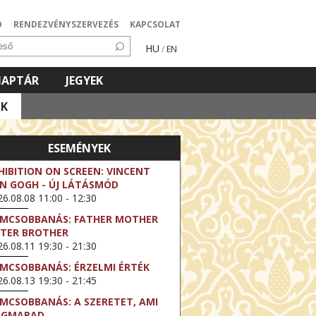
Ó
RENDEZVÉNYSZERVEZÉS
KAPCSOLAT
HU
/
EN
NAPTÁR
JEGYEK
OK
ESEMÉNYEK
HIBITION ON SCREEN: VINCENT
N GOGH - ÚJ LÁTÁSMÓD
6.08.08 11:00 - 12:30
LMCSOBBANÁS: FATHER MOTHER
STER BROTHER
6.08.11 19:30 - 21:30
LMCSOBBANÁS: ÉRZELMI ÉRTÉK
6.08.13 19:30 - 21:45
LMCSOBBANÁS: A SZERETET, AMI
EGMARAD