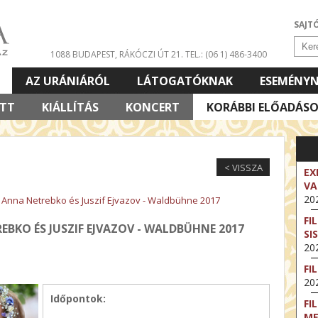
SAJT
1088 BUDAPEST, RÁKÓCZI ÚT 21.
TEL.: (06 1) 486-3400
AZ URÁNIÁRÓL
LÁTOGATÓKNAK
ESEMÉNY
ETT
KIÁLLÍTÁS
KONCERT
KORÁBBI ELŐADÁS
< VISSZA
EX
VA
202
: Anna Netrebko és Juszif Ejvazov - Waldbühne 2017
FI
EBKO ÉS JUSZIF EJVAZOV - WALDBÜHNE 2017
SI
202
FI
202
Időpontok:
FI
M