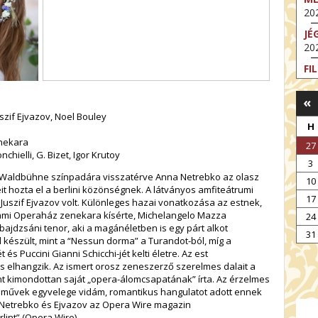
202
JÉ
202
FI
202
«
FI
202
zif Ejvazov, Noel Bouley
H
EX
nekara
27
VA
nchielli, G. Bizet, Igor Krutoy
3
202
 Waldbühne színpadára visszatérve Anna Netrebko az olasz
10
NT
it hozta el a berlini közönségnek. A látványos amfiteátrumi
17
ST
uszif Ejvazov volt. Különleges hazai vonatkozása az estnek,
202
lami Operaház zenekara kísérte, Michelangelo Mazza
24
ajdzsáni tenor, aki a magánéletben is egy párt alkot
BE
31
 készült, mint a “Nessun dorma” a Turandot-ból, míg a
202
s Puccini Gianni Schicchi-jét kelti életre. Az est
 elhangzik. Az ismert orosz zeneszerző szerelmes dalait a
nt kimondottan saját „opera-álomcsapatának” írta. Az érzelmes
eművek egyvelege vidám, romantikus hangulatot adott ennek
n Netrebko és Ejvazov az Opera Wire magazin
int” (Opera Wire).