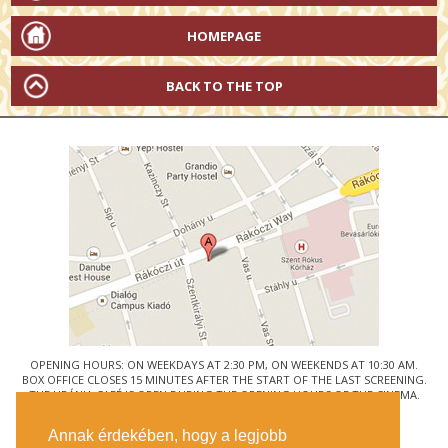
HOMEPAGE
BACK TO THE TOP
OPENING HOURS: ON WEEKDAYS AT 2:30 PM, ON WEEKENDS AT 10:30 AM.
BOX OFFICE CLOSES 15 MINUTES AFTER THE START OF THE LAST SCREENING.
THE URÁNIA CAFÉ IS OPEN DURING THE OPENING HOURS OF THE CINEMA.
© URÁNIA NEMZETI FILMSZÍNHÁZ
Annak érdekében, hogy a legjobb
1088 BUDAPEST, RÁKÓCZI ÚT 21.