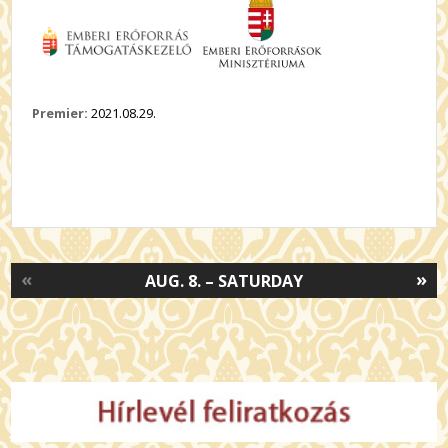
Premier:
2021.08.29.
«
»
AUG. 8. – SATURDAY