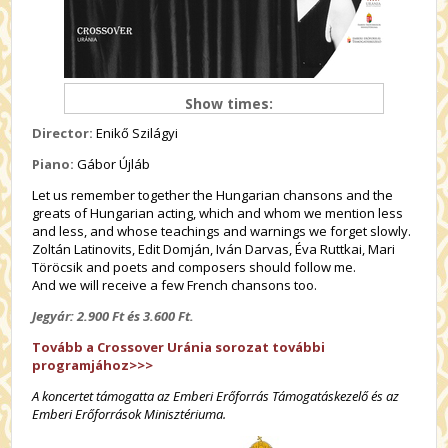
Show times:
Director:
Enikő Szilágyi
Piano:
Gábor Újláb
Let us remember together the Hungarian chansons and the
greats of Hungarian acting, which and whom we mention less
and less, and whose teachings and warnings we forget slowly.
Zoltán Latinovits, Edit Domján, Iván Darvas, Éva Ruttkai, Mari
Töröcsik and poets and composers should follow me.
And we will receive a few French chansons too.
Jegyár: 2.900 Ft és 3.600 Ft.
Tovább a Crossover Uránia sorozat további
programjához>>>
A koncertet támogatta az Emberi Erőforrás Támogatáskezelő és az
Emberi Erőforrások Minisztériuma.