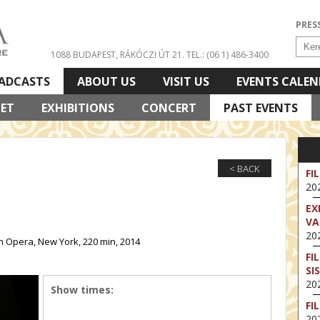
PRES
1088 BUDAPEST, RÁKÓCZI ÚT 21.
TEL.: (06 1) 486-3400
ADCASTS
ABOUT US
VISIT US
EVENTS CALE
LET
EXHIBITIONS
CONCERT
PAST EVENTS
< BACK
FI
202
EX
VA
202
 Opera, New York, 220 min, 2014
FI
SI
202
Show times:
FI
202