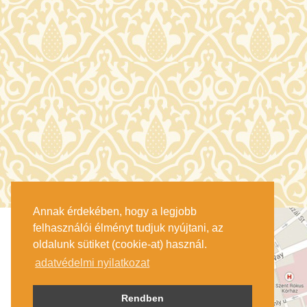
Annak érdekében, hogy a legjobb
felhasználói élményt tudjuk nyújtani, az
oldalunk sütiket (cookie-at) használ.
adatvédelmi nyilatkozat
Rendben