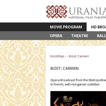
MOVIE PROGRAM
HD BRO
OPERA
VETÍTETT KÉPES ELŐADÁSOK
THEATRE
BAL
Kezdőlap
»
»
Bizet: Carmen
BIZET: CARMEN
Opera Broadcast from the Metropolitan
in French, with Hungarian subtitles