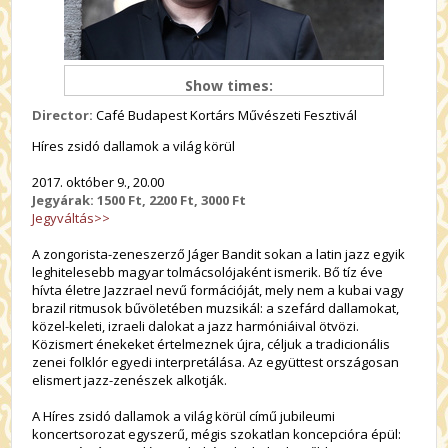
Show times:
Director:
Café Budapest Kortárs Művészeti Fesztivál
Híres zsidó dallamok a világ körül
2017. október 9., 20.00
Jegyárak: 1500 Ft, 2200 Ft, 3000 Ft
Jegyváltás>>
A zongorista-zeneszerző Jáger Bandit sokan a latin jazz egyik
leghitelesebb magyar tolmácsolójaként ismerik. Bő tíz éve
hívta életre Jazzrael nevű formációját, mely nem a kubai vagy
brazil ritmusok bűvöletében muzsikál: a szefárd dallamokat,
közel-keleti, izraeli dalokat a jazz harmóniáival ötvözi.
Közismert énekeket értelmeznek újra, céljuk a tradicionális
zenei folklór egyedi interpretálása. Az együttest országosan
elismert jazz-zenészek alkotják.
A Híres zsidó dallamok a világ körül című jubileumi
koncertsorozat egyszerű, mégis szokatlan koncepcióra épül: