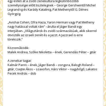
egy estén át a zsidó zenekultúra legkülönbözőbb
személyiségei előtt tisztelegnek – George Gershwintől Michel
Legrand-ig és Karády Katalinig, Pat Methenytől G. Dénes
Györgyig.
„Avishai Cohen, Ofra Haza, Yaron Herman vagy Pat Metheny
nagy hatással voltak rám” –árulta el Jáger Bandi egy
interjúban. „Világsztárok és zsidó származásúak, akik sikerrel
ötvözték az izraeli zenét és a jazzt. A Jazzrael is erre
törekszik.”
Közreműködik:
Malek Andrea, Szőke Nikoletta – ének, Gerendás Péter – gitár
A zenekar tagjai:
Kalmár Panni – ének, Jáger Bandi – zongora, Balogh Roland –
gitár, Csejtei Ákos – szaxofon, Hárs Viktor – nagybőgő, Lakatos
Pecek András – dob