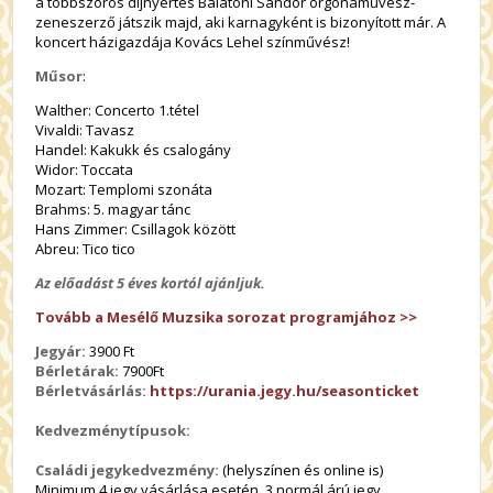
a többszörös díjnyertes Balatoni Sándor orgonaművész-
zeneszerző játszik majd, aki karnagyként is bizonyított már. A
koncert házigazdája Kovács Lehel színművész!
Műsor
:
Walther: Concerto 1.tétel
Vivaldi: Tavasz
Handel: Kakukk és csalogány
Widor: Toccata
Mozart: Templomi szonáta
Brahms: 5. magyar tánc
Hans Zimmer: Csillagok között
Abreu: Tico tico
Az előadást 5 éves kortól ajánljuk.
Tovább a Mesélő Muzsika sorozat programjához >>
Jegyár:
3900 Ft
Bérletárak:
7900Ft
Bérletvásárlás:
https://urania.jegy.hu/seasonticket
Kedvezménytípusok:
Családi jegykedvezmény:
(helyszínen és online is)
Minimum 4 jegy vásárlása esetén, 3 normál árú jegy