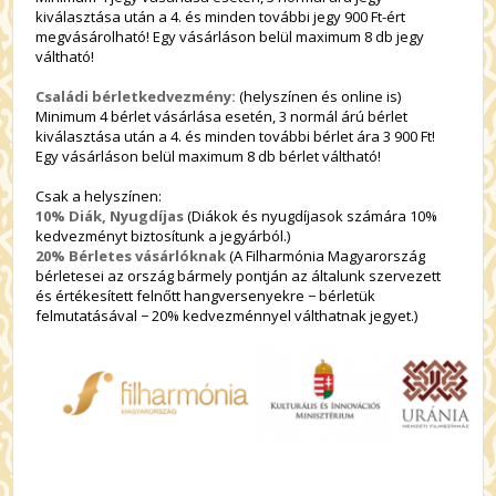
kiválasztása után a 4. és minden további jegy 900 Ft-ért
megvásárolható! Egy vásárláson belül maximum 8 db jegy
váltható!
Családi bérletkedvezmény:
(helyszínen és online is)
Minimum 4 bérlet vásárlása esetén, 3 normál árú bérlet
kiválasztása után a 4. és minden további bérlet ára 3 900 Ft!
Egy vásárláson belül maximum 8 db bérlet váltható!
Csak a helyszínen:
10% Diák, Nyugdíjas
(Diákok és nyugdíjasok számára 10%
kedvezményt biztosítunk a jegyárból.)
20% Bérletes vásárlóknak
(A Filharmónia Magyarország
bérletesei az ország bármely pontján az általunk szervezett
és értékesített felnőtt hangversenyekre − bérletük
felmutatásával − 20% kedvezménnyel válthatnak jegyet.)