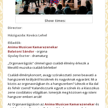
Show times:
Director:
Házigazda
:
Kovács Lehel
Előadók:
Anima Musicae Kamarazenekar
Balatoni Sándor
- orgona
Gyulay Eszter
- dramaturg
„Orgonavirágzás” címmel igazi családi élmény érkezik a
Mesélő muzsika családi bérletbe!
Családi élménykoncert, avagy szórakoztató zenei beavató a
hangszerek királyáról kicsiknek és nagyoknak egyaránt. Mi a
közös az orgonavirágban és a hangszerben? Létezik-e lila dal
és fehér csend? Kalandozzunk együtt a színek és a klasszikus
zene csodálatos világában. Ismerjük meg közösen egy isteni
hangszer emberi arcát!
Az Orgonavirágzáson az
Anima Musicae Kamarazenekar
és