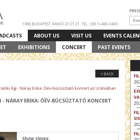
PRES
1088 BUDAPEST, RÁKÓCZI ÚT 21.
TEL.: (06 1) 486-3400
ADCASTS
ABOUT US
VISIT US
EVENTS CALE
LET
EXHIBITIONS
CONCERT
PAST EVENTS
< BACK
FI
202
zalóki Ági - Náray Erika: Óév-búcsúztató koncert az Urániában
EX
VA
GI - NÁRAY ERIKA: ÓÉV-BÚCSÚZTATÓ KONCERT
202
FI
SI
202
FI
Show times:
202