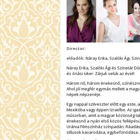
Director:
előadók:
Náray Erika, Szalóki Ági, Szi
Náray Erika, Szalóki Ági és Szinetár Dó
és óriási siker. Zárjuk velük az évet!
Három nő, három énekesnő, színésznő, 
Ahol jól megfér egymás mellett a magyar
népek népzenéje.
Egy nappal szilveszter előtt egy este
Mexikóba vagy éppen Izraelbe. Az igazi
műsorban, amit a magyar közönség tal
énekesnő a nyári első közös fellépésü
Uránia Filmszínház színpadán. Ráadásu
stílusok kavarodása, egybefonódása. A