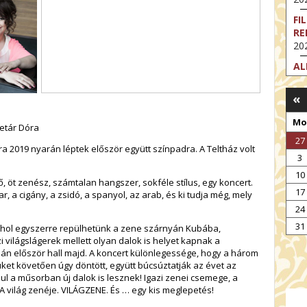
FI
RE
202
AL
202
«
FI
202
Mo
netár Dóra
FI
27
202
ra 2019 nyarán léptek először együtt színpadra. A Teltház volt
3
EX
10
VA
öt zenész, számtalan hangszer, sokféle stílus, egy koncert.
17
202
, a cigány, a zsidó, a spanyol, az arab, és ki tudja még, mely
24
NT
ST
31
, ahol egyszerre repülhetünk a zene szárnyán Kubába,
202
 világslágerek mellett olyan dalok is helyet kapnak a
án először hall majd. A koncert különlegessége, hogy a három
ket követően úgy döntött, együtt búcsúztatják az évet az
l a műsorban új dalok is lesznek! Igazi zenei csemege, a
 világ zenéje. VILÁGZENE. És … egy kis meglepetés!