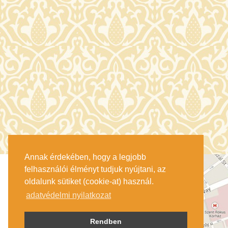
Annak érdekében, hogy a legjobb
felhasználói élményt tudjuk nyújtani, az
oldalunk sütiket (cookie-at) használ.
adatvédelmi nyilatkozat
Rendben