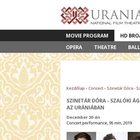
MOVIE PROGRAM
HD BRO
OPERA
VETÍTETT KÉPES ELŐADÁSOK
THEATRE
BAL
Kezdőlap
»
Concert
»
Szinetár Dóra - S
SZINETÁR DÓRA - SZALÓKI Á
AZ URÁNIÁBAN
December 30-án
Concert performance, 95 min, 2019