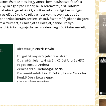
zínes és részletes, hogy annak bemutatása szétfeszíti a
ló Gyula egy olyan Ember, aki a Teremtőtől, a szülőföldtől
lehetőséggel élt és élt, adott és adott, szolgált és szolgált.
r és előadó volt. Közéleti ember volt, nagyon gazdag és
gkülönbözőbb kortárs szellemi és művészeti műfajokban dolgozó
t, a művészt, a családját és Hazáját, benne Erdélyt-
ert kívánta megrajzolni, aki minden megpróbáltatás mellett,
Director:
Jelenczki István
Forgatókönyvíró:
Jelenczki István
Operatőr:
Jelenczki István, Kőrösi András HSC
Vágó:
Tombor Andrea
Zeneszerző
: Hortobágyi László
Közreműködők
: László Zoltán, László Gyula fia
Benkő Dóra Rózsa
ének
Simon Péter
narrátor
Takács Bence
narrátor