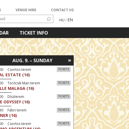
S
VENUE HIRE
CONTACT US
EN
HU
/
NDAR
TICKET INFO
»
AUG. 9. – SUNDAY
:00 Csortos terem
TICKETS
AL ESTATE (16)
00 Törőcsik Mari terem
TICKETS
LLE MALAGA (16)
:00 Díszterem
TICKETS
E ODYSSEY (16)
30 Fábri terem
TICKETS
NER (16)
:00 Csortos terem
TICKETS
MO ARGENTUM (16)