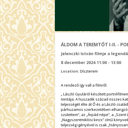
ÁLDOM A TEREMTŐT I-II. - 
Jelenczki István filmje a legend
8 december 2024 11:00 - 13:00
Location:
Díszterem
A rendező így 
„ László Gyuláról készített portréfilme
mintája. A huszadik század összes kat
teljességét élte át Ő és a László csal
párhuzamos szerkezetében elhangzó szö
születtem”, az „Árpád népe”, a „Szent 
„Nagyszentmiklósi kincs” című könyve
teljesség igényével is csak „hiányosan”