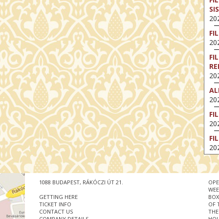
SI
202
FI
202
FI
RE
202
AL
202
FI
202
FI
202
EX
VA
202
1088 BUDAPEST, RÁKÓCZI ÚT 21.
OPE
WEE
NT
GETTING HERE
BOX
ST
TICKET INFO
OF 
CONTACT US
THE
202
COMPANY DETAILS
HOU