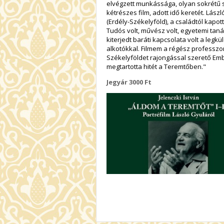
elvégzett munkássága, olyan sokrétű s
kétrészes film, adott idő keretét. Lász
(Erdély-Székelyföld), a családtól kapott 
Tudós volt, művész volt, egyetemi taná
kiterjedt baráti kapcsolata volt a le
alkotókkal. Filmem a régész professzor
Székelyföldet rajongással szerető Emb
megtartotta hitét a Teremtőben."
Jegyár 3000 Ft