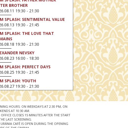
STER BROTHER
6.08.11 19:30 - 21:30
LM SPLASH: SENTIMENTAL VALUE
6.08.13 19:30 - 21:45
LM SPLASH: THE LOVE THAT
MAINS
6.08.18 19:30 - 21:30
EXANDER NEVSKY
6.08.23 16:00 - 18:30
LM SPLASH: PERFECT DAYS
6.08.25 19:30 - 21:45
LM SPLASH: YOUTH
6.08.27 19:30 - 21:30
HIBITION ON SCREEN: VINCENT
N GOGH - A NEW WAY OF SEEING
6.08.30 11:00 - 12:30
NING HOURS: ON WEEKDAYS AT 2:30 PM, ON
KENDS AT 10:30 AM.
 LIVE / DAVID IRELAND: THE FIFTH
 OFFICE CLOSES 15 MINUTES AFTER THE START
EP
THE LAST SCREENING.
 URÁNIA CAFÉ IS OPEN DURING THE OPENING
6.09.01 19:00 - 21:00
RS OF THE CINEMA.