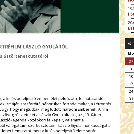
19:
I 
20:
BI
20
HA
«
PORTRÉFILM LÁSZLÓ GYULÁRÓL
Mo
ás őstörténetkutatóról
27
3
10
17
vall a filmről:
24
m, a ki- és beteljesítő emberi élet példázata, felmutatandó
31
aklizmáját, sorsfordító háborúkat, forradalmakat, a Létrontás
ád, úgy, hogy megtudtak, meg tudott maradni Embernek. A film
veg részleteket a László Gyula által írt, az „1910.ben
László-legenda középkori falképei”, valamint a
iből válogattam, szerkesztettem. László Gyula munkásságát a
 lehet bemutatni, mert a ki- és beteljesítő élete során