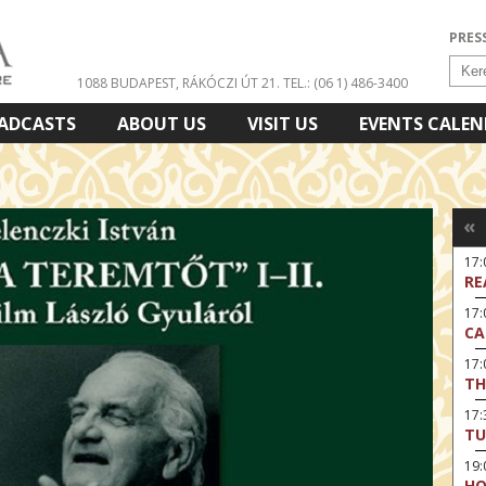
PRES
1088 BUDAPEST, RÁKÓCZI ÚT 21.
TEL.: (06 1) 486-3400
ADCASTS
ABOUT US
VISIT US
EVENTS CALE
«
17
RE
17:
CA
17
TH
17:
TU
19
HO