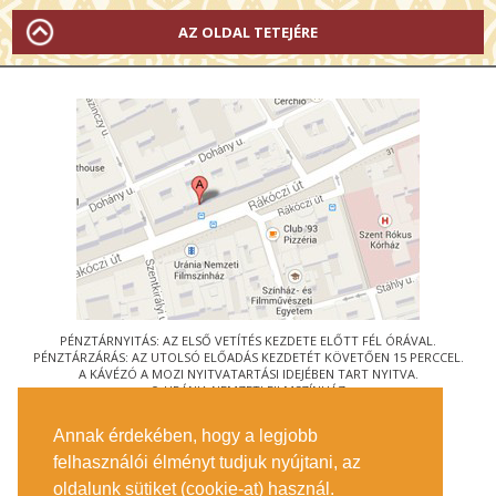
AZ OLDAL TETEJÉRE
PÉNZTÁRNYITÁS: AZ ELSŐ VETÍTÉS KEZDETE ELŐTT FÉL ÓRÁVAL.
PÉNZTÁRZÁRÁS: AZ UTOLSÓ ELŐADÁS KEZDETÉT KÖVETŐEN 15 PERCCEL.
A KÁVÉZÓ A MOZI NYITVATARTÁSI IDEJÉBEN TART NYITVA.
© URÁNIA NEMZETI FILMSZÍNHÁZ
AZ
ART-MOZI EGYESÜLET
TAGMOZIJA
Annak érdekében, hogy a legjobb
1088 BUDAPEST, RÁKÓCZI ÚT 21.
felhasználói élményt tudjuk nyújtani, az
MEGKÖZELÍTÉS
oldalunk sütiket (cookie-at) használ.