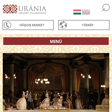
HÍVJON MINKET
TÉRKÉP
MENÜ