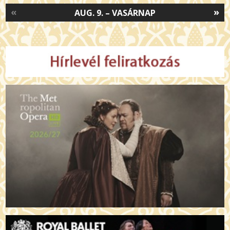
«
»
AUG. 9. – VASÁRNAP