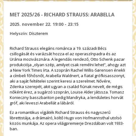
MET 2025/26 - RICHARD STRAUSS: ARABELLA
2025. november 22. 19:00 - 23:15
Helyszín:
Díszterem
Richard Strauss elegáns románca a 19. századi Bécs
csillogását és varázsát hozza el az operaszínpadra és az
Uránia mozivásznára. A legendás rendező, Otto Schenk pazar
produkciója „olyan szép, amilyet csak remélni lehet”, ahogy azt
a New York Times írta. A szoprán Rachel Willis-Sørensen énekli
a címbeli főhősnőt, Arabella Waldnert, a fiatal grófkisasszonyt,
aki a saját feltételei szerint keresi a szerelmet. Nővére,
Zdenka szerepét, akit ugyan a család fiúnak nevelt, de mégis
nőként érez, a sugárzó szoprán, Louise Alder játssza. Tomasz
Konieczny basszbariton pedig Mandryka, a lendületes horvát
gróf, aki leveszi Arabellát a lábáról.
Ez a romantikus vígjáték Richard Strauss és nagyszerű
librettistája, a drámaíró, költő Hugo von Hofmannsthal utolsó
közös munkája. Az opera világpremierje Drezdában volt 1933-
ban.