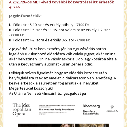
A 2025/26-os MET-évad további közvetítései itt érhetők
el >>>
Jegyinformációk:
I. Földszint 6-10. sor és erkély páholy -
7100 Ft
II. Földszint 3-5. sor és 11-15. sor valamint az erkély 1-2. sor
-
6600 Ft
III. Földszint 1-2. sora és erkély 3-5. sor -
6100 Ft
A jegyárból 20 % kedvezmény jár, ha egy vásárlás során
legalább 8 különböző előadásra vált valaki jegyet, akár online,
akár helyszínen. Online vásárláskor a 8 db jegy kosárba tétele
után a kedvezmény automatikusan generálódik.
Felhívjuk szíves figyelmét, hogy az előadás kezdete után
helyfoglalásra csak az emeleti oldalkarzaton van lehetőség. A
késve érkezők a szünetben foglalhatják el helyüket.
Megértésüket köszönjük!
Az Uránia Nemzeti Filmszínház Igazgatósága