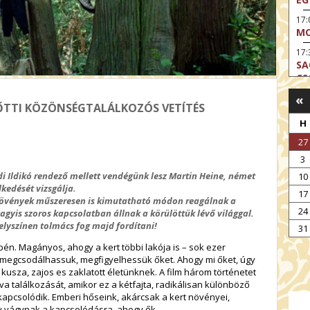
17
MO
17:
SA
CS
«
17:
LŐTTI KÖZÖNSÉGTALÁLKOZÓS VETÍTÉS
SZ
H
17
27
MO
3
19
OD
i Ildikó rendező mellett vendégünk lesz Martin Heine, német
10
lkedését vizsgálja.
17
19
növények műszeresen is kimutatható módon reagálnak a
ME
24
agyis szoros kapcsolatban állnak a körülöttük lévő világgal.
helyszínen tolmács fog majd fordítani!
19:
31
KE
epén. Magányos, ahogy a kert többi lakója is – sok ezer
y megcsodálhassuk, megfigyelhessük őket. Ahogy mi őket, úgy
20:
 kusza, zajos es zaklatott életünknek. A film három történetet
AZ
a találkozását, amikor ez a kétfajta, radikálisan különböző
kapcsolódik. Emberi hőseink, akárcsak a kert növényei,
gy vágynak a kapcsolódásra, ahogy ők.