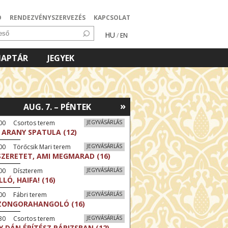
Ó
RENDEZVÉNYSZERVEZÉS
KAPCSOLAT
HU
/
EN
NAPTÁR
JEGYEK
»
AUG. 7. – PÉNTEK
:00 Csortos terem
JEGYVÁSÁRLÁS
 ARANY SPATULA (12)
00 Törőcsik Mari terem
JEGYVÁSÁRLÁS
SZERETET, AMI MEGMARAD (16)
:00 Díszterem
JEGYVÁSÁRLÁS
LLÓ, HAIFA! (16)
00 Fábri terem
JEGYVÁSÁRLÁS
ZONGORAHANGOLÓ (16)
:30 Csortos terem
JEGYVÁSÁRLÁS
Y DÁN ÉPÍTÉSZ PÁRIZSBAN (12)