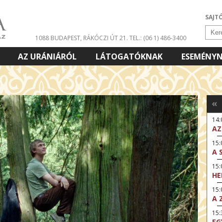
SAJT
1088 BUDAPEST, RÁKÓCZI ÚT 21.
TEL.: (06 1) 486-3400
AZ URÁNIÁRÓL
LÁTOGATÓKNAK
ESEMÉNY
«
14
AZ
15:
A 
15
HE
15:
A 
15
EG