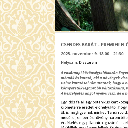
CSENDES BARÁT - PREMIER E
2025. november 9. 18:00 - 21:30
Helyszín:
Díszterem
A vasárnapi közönségtalálkozón Enyed
mérnök és kutató, aki a növények vise
Heine kutatásai rámutatnak, hogy a 
környezetük legapróbb változásaira, v
A beszélgetés angol nyelvű lesz, de a 
Egy idős fa áll egy botanikus kert köz
kilométerre eredeti élőhelyüktől, hog
ők is megfigyelnek minket. Tanúi rövid,
mesél el, ember és növény három tétov
érzékelés egy pillanatra igazán össze
kívülállók, magányos lelkek. És épp ú