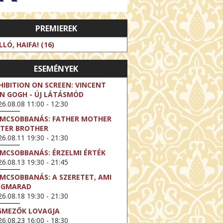
PREMIEREK
LLÓ, HAIFA! (16)
ESEMÉNYEK
HIBITION ON SCREEN: VINCENT
N GOGH - ÚJ LÁTÁSMÓD
6.08.08 11:00 - 12:30
LMCSOBBANÁS: FATHER MOTHER
STER BROTHER
6.08.11 19:30 - 21:30
LMCSOBBANÁS: ÉRZELMI ÉRTÉK
6.08.13 19:30 - 21:45
LMCSOBBANÁS: A SZERETET, AMI
EGMARAD
6.08.18 19:30 - 21:30
GMEZŐK LOVAGJA
6.08.23 16:00 - 18:30