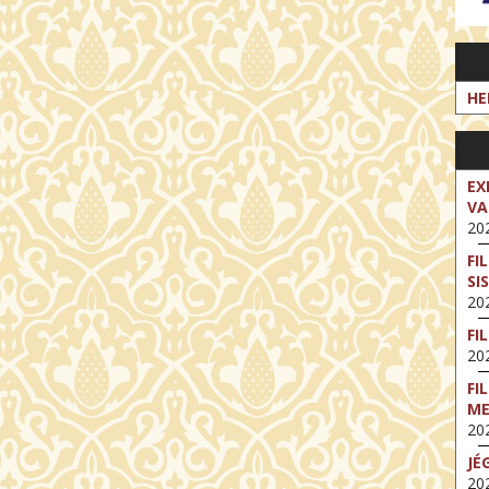
HE
EX
VA
202
FI
SI
202
FI
202
FI
M
202
JÉ
202