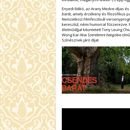
Enyedi Ildikó, az Arany Medve-díjas és 
barát
, amely érzékeny és filozofikus 
Nemzetközi Filmfesztivál versenyprog
keresztül, némi humorral fűszerezve. F
életműdíjjal kitüntetett Tony Leung Ch
Wong Kar-Wai
Szerelemre hangolva
című
Színésznek járó díjat.