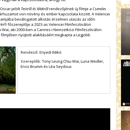
Oscar-jelölt
Testről és lélekről
rendezőjének új filmje a
Csendes
párhuzamot von növény és ember kapcsolata között. A Velencei
ramjába beválogatott alkotás érzelmes utazás az időn
érfi főszereplője a 2023-as Velencei Filmfesztiválon
iu-Wai, aki 2000-ben a Cannes-i Nemzetközi Filmfesztiválon
 filmjében nyújtott alakításáért megkapta a Legjobb
Rendező:
Enyedi Ildikó
Szereplők:
Tony Leung Chiu-Wai, Luna Wedler,
Enzo Brumm és Léa Seydoux