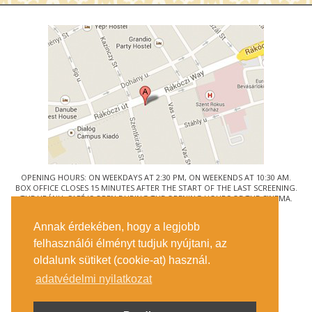
OPENING HOURS: ON WEEKDAYS AT 2:30 PM, ON WEEKENDS AT 10:30 AM.
BOX OFFICE CLOSES 15 MINUTES AFTER THE START OF THE LAST SCREENING.
THE URÁNIA CAFÉ IS OPEN DURING THE OPENING HOURS OF THE CINEMA.
© URÁNIA NEMZETI FILMSZÍNHÁZ
Annak érdekében, hogy a legjobb
1088 BUDAPEST, RÁKÓCZI ÚT 21.
felhasználói élményt tudjuk nyújtani, az
GETTING HERE
oldalunk sütiket (cookie-at) használ.
TICKET INFO
CONTACT US
adatvédelmi nyilatkozat
COMPANY DETAILS
PRESS
PRIVACY POLICY