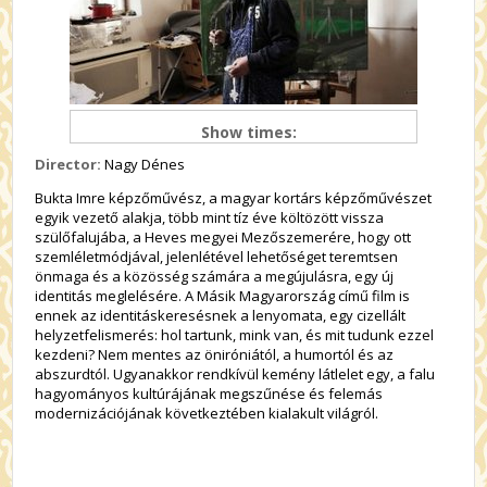
Show times:
Director:
Nagy Dénes
Bukta Imre képzőművész, a magyar kortárs képzőművészet
egyik vezető alakja, több mint tíz éve költözött vissza
szülőfalujába, a Heves megyei Mezőszemerére, hogy ott
szemléletmódjával, jelenlétével lehetőséget teremtsen
önmaga és a közösség számára a megújulásra, egy új
identitás meglelésére. A Másik Magyarország című film is
ennek az identitáskeresésnek a lenyomata, egy cizellált
helyzetfelismerés: hol tartunk, mink van, és mit tudunk ezzel
kezdeni? Nem mentes az öniróniától, a humortól és az
abszurdtól. Ugyanakkor rendkívül kemény látlelet egy, a falu
hagyományos kultúrájának megszűnése és felemás
modernizációjának következtében kialakult világról.