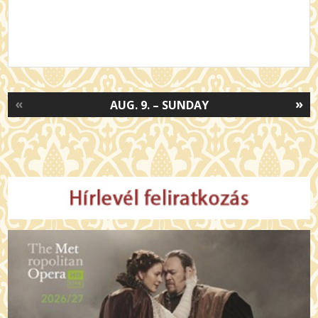
«
»
AUG. 9. – SUNDAY