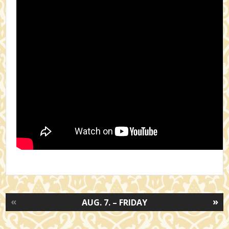
«
»
AUG. 7. – FRIDAY