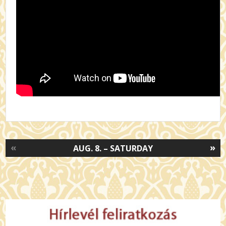
«
»
AUG. 8. – SATURDAY