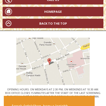
HOMEPAGE
BACK TO THE TOP
OPENING HOURS: ON WEEKDAYS AT 2:30 PM, ON WEEKENDS AT 10:30 AM.
BOX OFFICE CLOSES 15 MINUTES AFTER THE START OF THE LAST SCREENING.
THE URÁNIA CAFÉ IS OPEN DURING THE OPENING HOURS OF THE CINEMA.
© URÁNIA NEMZETI FILMSZÍNHÁZ