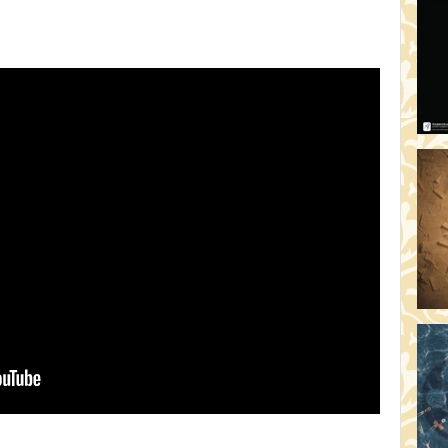
AR
19:
AZ
19
ÁD
19:
HO
NÉ
19
OD