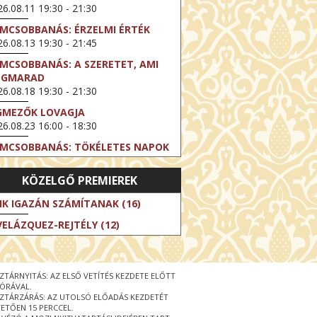
6.08.11 19:30 - 21:30
LMCSOBBANÁS: ÉRZELMI ÉRTÉK
6.08.13 19:30 - 21:45
LMCSOBBANÁS: A SZERETET, AMI
EGMARAD
6.08.18 19:30 - 21:30
GMEZŐK LOVAGJA
6.08.23 16:00 - 18:30
LMCSOBBANÁS: TÖKÉLETES NAPOK
6.08.25 19:30 - 21:45
KÖZELGŐ PREMIEREK
LMCSOBBANÁS: IFJÚSÁG
6.08.27 19:30 - 21:30
IK IGAZÁN SZÁMÍTANAK (16)
HIBITION ON SCREEN: VINCENT
VELÁZQUEZ-REJTÉLY (12)
N GOGH - ÚJ LÁTÁSMÓD
6.08.30 11:00 - 12:30
 LIVE / DAVID IRELAND: THE FIFTH
ZTÁRNYITÁS: AZ ELSŐ VETÍTÉS KEZDETE ELŐTT
EP
 ÓRÁVAL.
6.09.01 19:00 - 21:00
ZTÁRZÁRÁS: AZ UTOLSÓ ELŐADÁS KEZDETÉT
ETŐEN 15 PERCCEL.
RLIN ELESTE