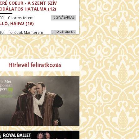
CRÉ COEUR - A SZENT SZÍV
ODÁLATOS HATALMA (12)
:00 Csortos terem
JEGYVÁSÁRLÁS
LLÓ, HAIFA! (16)
30 Törőcsik Mari terem
JEGYVÁSÁRLÁS
KEGYELEM (16)
:30 Díszterem
JEGYVÁSÁRLÁS
GYAR MENYEGZŐ (12)
30 Fábri terem
JEGYVÁSÁRLÁS
SSZI ÉSZAK (12)
:00 Csortos terem
JEGYVÁSÁRLÁS
HÁCS – VILÁGOK HARCA (12)
:30 Díszterem
JEGYVÁSÁRLÁS
ÜSSZEIA (16)
00 Törőcsik Mari terem
JEGYVÁSÁRLÁS
LÁLKOZÁS A BUDDHÁVAL (12)
00 Fábri terem
JEGYVÁSÁRLÁS
MO (12)
:00 Csortos terem
JEGYVÁSÁRLÁS