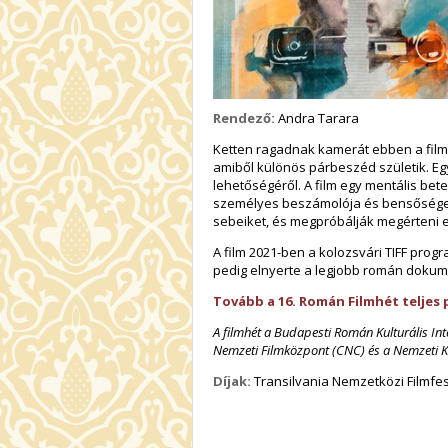
Rendező:
Andra Tarara
Ketten ragadnak kamerát ebben a film
amiből különös párbeszéd születik. Eg
lehetőségéről. A film egy mentális bet
személyes beszámolója és bensőséges 
sebeiket, és megpróbálják megérteni 
A film 2021-ben a kolozsvári TIFF pro
pedig elnyerte a legjobb román dokume
Tovább a 16. Román Filmhét teljes
A filmhét a Budapesti Román Kulturális I
Nemzeti Filmközpont (CNC) és a Nemzeti K
Díjak:
Transilvania Nemzetközi Filmfes