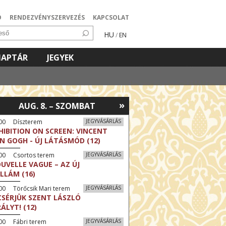
Ó
RENDEZVÉNYSZERVEZÉS
KAPCSOLAT
HU
/
EN
NAPTÁR
JEGYEK
»
AUG. 8. – SZOMBAT
:00 Díszterem
JEGYVÁSÁRLÁS
HIBITION ON SCREEN: VINCENT
N GOGH - ÚJ LÁTÁSMÓD (12)
:00 Csortos terem
JEGYVÁSÁRLÁS
UVELLE VAGUE – AZ ÚJ
LLÁM (16)
00 Törőcsik Mari terem
JEGYVÁSÁRLÁS
CSÉRJÜK SZENT LÁSZLÓ
RÁLYT! (12)
00 Fábri terem
JEGYVÁSÁRLÁS