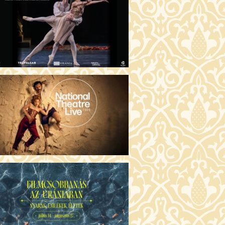
GENTIN TÖRTÉNETEK (16)
00 Fábri terem
JEGYVÁSÁRLÁS
 ÖRDÖG PRADÁT VISEL 2. (12)
:00 Csortos terem
JEGYVÁSÁRLÁS
ÁM ALMÁI (16)
00 Törőcsik Mari terem
JEGYVÁSÁRLÁS
GYAN TUDNÉK ÉLNI
LKÜLED? (12)
:00 Díszterem
JEGYVÁSÁRLÁS
ÜSSZEIA (16)