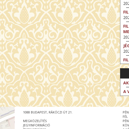
202
FI
202
FI
M
202
JÉ
202
FI
202
FI
202
AK
EX
A 
VA
202
NT
1088 BUDAPEST, RÁKÓCZI ÚT 21.
PÉN
ST
FÉL
202
MEGKÖZELÍTÉS
PÉN
JEGYINFORMÁCIÓ
KÖV
BE