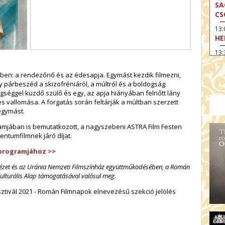
SA
CS
13
HE
13:
A 
ben: a rendezőnő és az édesapja. Egymást kezdik filmezni,
13
y párbeszéd a skizofréniáról, a múltról és a boldogság
MA
egséggel küzdő szülő és egy, az apja hiányában felnőtt lány
14:
vallomása. A forgatás során feltárják a múltban szerzett
ME
egymást.
15
gramjában is bemutatkozott, a nagyszebeni ASTRA Film Festen
MO
ntumfilmnek járó díjat.
15
 programjához >>
OD
ntézet és az Uránia Nemzeti Filmszínház együttműködésében, a Román
16:
ulturális Alap támogatásával valósul meg.
TA
ztivál 2021 - Román Filmnapok elnevezésű szekció jelölés
17:
MO
17