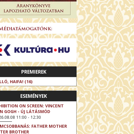
PREMIEREK
LLÓ, HAIFA! (16)
ESEMÉNYEK
HIBITION ON SCREEN: VINCENT
N GOGH - ÚJ LÁTÁSMÓD
6.08.08 11:00 - 12:30
LMCSOBBANÁS: FATHER MOTHER
STER BROTHER