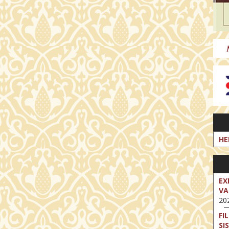
HE
EX
VA
202
FI
SI