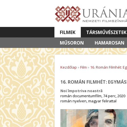
FILMEK
TÁRSMŰVÉSZETEK
MŰSORON
VETÍTETT KÉPES ELŐADÁSOK
HAMAROSAN
Kezdőlap
»
Film
»
16. Román Filmhét: 
16. ROMÁN FILMHÉT: EGYMÁ
Noi împotriva noastră
román documentumfilm, 74 perc, 2020
román nyelven, magyar felirattal