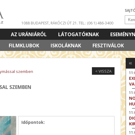
SAJT
1088 BUDAPEST, RÁKÓCZI ÚT 21.
TEL.: (06 1) 486-3400
AZ URÁNIÁRÓL
LÁTOGATÓKNAK
ESEMÉNY
FILMKLUBOK
ISKOLÁKNAK
FESZTIVÁLOK
«
< VISSZA
Egymással szemben
11
EX
VA
SSAL SZEMBEN
11
NO
HU
11:
DI
Időpontok:
KI
11: