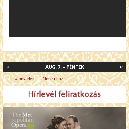
«
»
AUG. 7. – PÉNTEK
Uránia Nemzeti Filmszínház