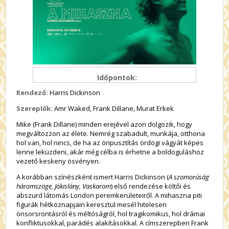
Időpontok:
Rendező:
Harris Dickinson
S
zerepl
ők:
Amr
Waked
, Frank
Dillane
,
Murat
Erkek
Mike (Frank Dillane) minden erejével azon dolgozik, hogy
megváltozzon az élete. Nemrég szabadult, munkája, otthona
hol van, hol nincs, de ha az önpusztítás ördögi vágyát képes
lenne leküzdeni, akár még célba is érhetne a boldoguláshoz
vezető keskeny ösvényen.
A korábban színészként ismert Harris Dickinson (
A szomorúság
háromszöge, Jókislány, Vaskarom
) első rendezése költői és
abszurd látomás London peremkerületeiről. A mihaszna piti
figurák hétköznapjain keresztül mesél hitelesen
önsorsrontásról és méltóságról, hol tragikomikus, hol drámai
konfliktusokkal, parádés alakításokkal. A címszerepben Frank