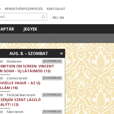
Ó
RENDEZVÉNYSZERVEZÉS
KAPCSOLAT
HU
/
EN
NAPTÁR
JEGYEK
»
AUG. 8. – SZOMBAT
:00 Díszterem
JEGYVÁSÁRLÁS
HIBITION ON SCREEN: VINCENT
N GOGH - ÚJ LÁTÁSMÓD (12)
:00 Csortos terem
JEGYVÁSÁRLÁS
UVELLE VAGUE – AZ ÚJ
LLÁM (16)
00 Törőcsik Mari terem
JEGYVÁSÁRLÁS
CSÉRJÜK SZENT LÁSZLÓ
RÁLYT! (12)
00 Fábri terem
JEGYVÁSÁRLÁS