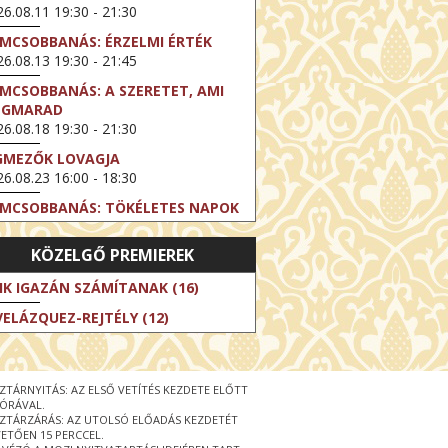
6.08.11 19:30 - 21:30
LMCSOBBANÁS: ÉRZELMI ÉRTÉK
6.08.13 19:30 - 21:45
LMCSOBBANÁS: A SZERETET, AMI
EGMARAD
6.08.18 19:30 - 21:30
GMEZŐK LOVAGJA
6.08.23 16:00 - 18:30
LMCSOBBANÁS: TÖKÉLETES NAPOK
6.08.25 19:30 - 21:45
KÖZELGŐ PREMIEREK
LMCSOBBANÁS: IFJÚSÁG
6.08.27 19:30 - 21:30
IK IGAZÁN SZÁMÍTANAK (16)
HIBITION ON SCREEN: VINCENT
VELÁZQUEZ-REJTÉLY (12)
N GOGH - ÚJ LÁTÁSMÓD
6.08.30 11:00 - 12:30
 LIVE / DAVID IRELAND: THE FIFTH
ZTÁRNYITÁS: AZ ELSŐ VETÍTÉS KEZDETE ELŐTT
EP
 ÓRÁVAL.
6.09.01 19:00 - 21:00
ZTÁRZÁRÁS: AZ UTOLSÓ ELŐADÁS KEZDETÉT
ETŐEN 15 PERCCEL.
RLIN ELESTE