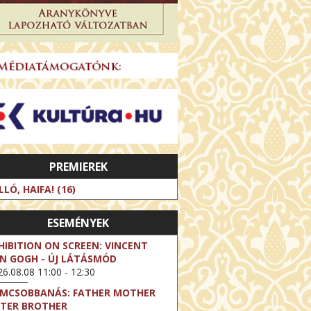
PREMIEREK
LLÓ, HAIFA! (16)
ESEMÉNYEK
HIBITION ON SCREEN: VINCENT
N GOGH - ÚJ LÁTÁSMÓD
6.08.08 11:00 - 12:30
LMCSOBBANÁS: FATHER MOTHER
STER BROTHER