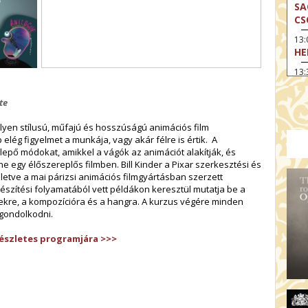
SA
CS
13
HE
13:
A 
te
13
MA
ilyen stílusú, műfajú és hosszúságú animációs film
14:
ég figyelmet a munkája, vagy akár félre is értik. A
ME
epő módokat, amikkel a vágók az animációt alakítják, és
e egy élőszereplős filmben. Bill Kinder a Pixar szerkesztési és
15
letve a mai párizsi animációs filmgyártásban szerzett
MO
 készítési folyamatából vett példákon keresztül mutatja be a
15
rekre, a kompozícióra és a hangra. A kurzus végére minden
OD
 gondolkodni.
16:
részletes programjár
a
>>>
TA
17:
MO
17