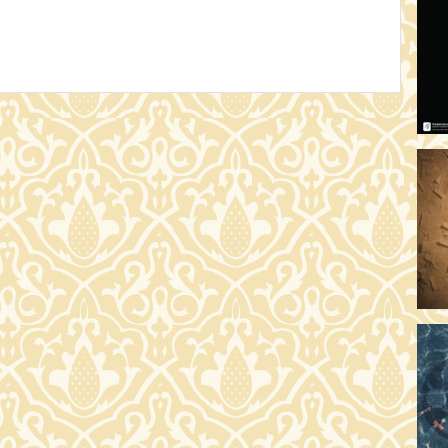
AR
19:
AZ
19
ÁD
19:
HO
NÉ
19
OD