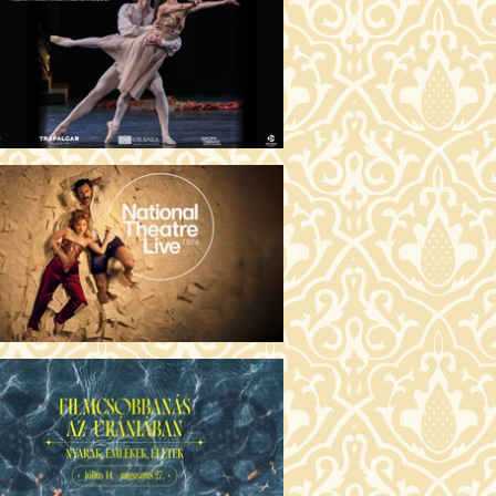
GENTIN TÖRTÉNETEK (16)
00 Fábri terem
JEGYVÁSÁRLÁS
 ÖRDÖG PRADÁT VISEL 2. (12)
:00 Csortos terem
JEGYVÁSÁRLÁS
ÁM ALMÁI (16)
00 Törőcsik Mari terem
JEGYVÁSÁRLÁS
GYAN TUDNÉK ÉLNI
LKÜLED? (12)
:00 Díszterem
JEGYVÁSÁRLÁS
ÜSSZEIA (16)