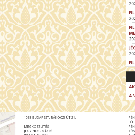
202
FI
202
FI
M
202
JÉ
202
FI
202
FI
202
AK
EX
A 
VA
202
NT
1088 BUDAPEST, RÁKÓCZI ÚT 21.
PÉN
ST
FÉL
202
MEGKÖZELÍTÉS
PÉN
JEGYINFORMÁCIÓ
KÖV
BE