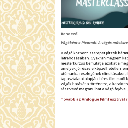
Rendező:
Vágóként a Pixarnál: A vágás művésze
A vágó központi szerepet játszik bárm
létrehozásában. Gyakran mégsem kap el
mesterkurzus bemutatja azokat a megl
amelyek jó része elképzelhetetlen lenn
utómunka részlegének elindításakor, il
tapasztalatai alapján, híres filmekből
vágók hatását a történetre, a karakte
résztvevő megtanulhat a vágó fejével
Tovább az Anilogue Filmfesztivál 