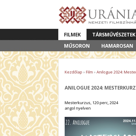
FILMEK
TÁRSMŰVÉSZETEK
MŰSORON
VETÍTETT KÉPES ELŐADÁSOK
HAMAROSAN
Kezdőlap
»
Film
»
Anilogue 2024: Mester
ANILOGUE 2024: MESTERKURZU
Mesterkurzus, 120 perc, 2024
angol nyelven