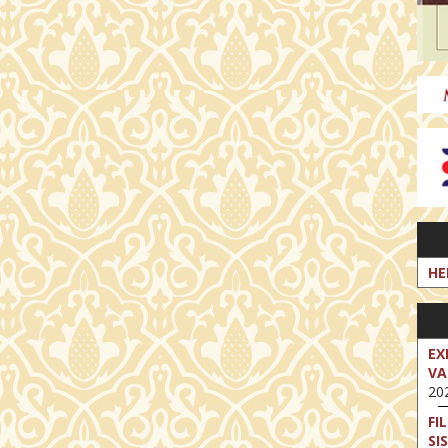
HE
EX
VA
202
FI
SI