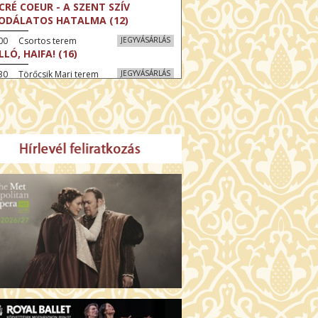
CRÉ COEUR - A SZENT SZÍV
ODÁLATOS HATALMA (12)
:00 Csortos terem
JEGYVÁSÁRLÁS
LLÓ, HAIFA! (16)
30 Törőcsik Mari terem
JEGYVÁSÁRLÁS
KEGYELEM (16)
:30 Díszterem
JEGYVÁSÁRLÁS
GYAR MENYEGZŐ (12)
30 Fábri terem
JEGYVÁSÁRLÁS
SSZI ÉSZAK (12)
:00 Csortos terem
JEGYVÁSÁRLÁS
HÁCS – VILÁGOK HARCA (12)
:30 Díszterem
JEGYVÁSÁRLÁS
ÜSSZEIA (16)
00 Törőcsik Mari terem
JEGYVÁSÁRLÁS
LÁLKOZÁS A BUDDHÁVAL (12)
00 Fábri terem
JEGYVÁSÁRLÁS
MO (12)
:00 Csortos terem
JEGYVÁSÁRLÁS