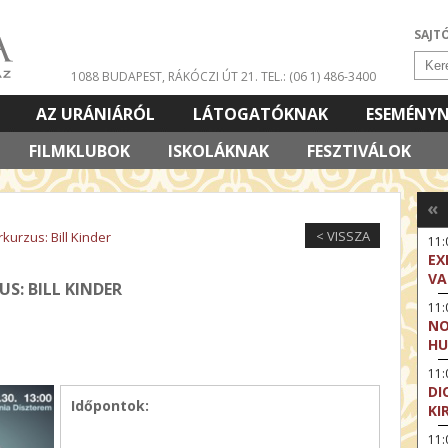
SAJT
1088 BUDAPEST, RÁKÓCZI ÚT 21.
TEL.: (06 1) 486-3400
AZ URÁNIÁRÓL
LÁTOGATÓKNAK
ESEMÉNY
FILMKLUBOK
ISKOLÁKNAK
FESZTIVÁLOK
«
< VISSZA
kurzus: Bill Kinder
11
EX
VA
S: BILL KINDER
11
NO
HU
11:
DI
Időpontok:
KI
11: