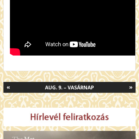
«
»
AUG. 9. – VASÁRNAP