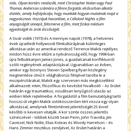
más. Olyan kortárs rendezők, mint Christopher Nolan vagy Paul
Thomas Anderson számára a filmre forgatás elsősorban alkotói
döntés, amely befolyásolja, hogy munkáik hogyan mutatnak majd a
nagyvásznon. Hozzájuk hasonlóan, a Celluloid Nights a film
anyagiságát ünnepli, felismerve a film, mint fizikai médium
egyediségét és örök dicsőségét.
A
Sivár vidék
(1973) és
A mennyei napok
(1978), a hetvenes
évek újraéledt hollywoodi filmkultúrájának különleges
alkotásai után az amerikai rendező Terrence Malick rejtélyes
módon húsz évre eltűnt a nyilvánosság elől, hogy 1998-ban
újra felbukkanjon James Jones, a guadalcanali konfliktusról
szóló regényének adaptációjával. Ugyanabban az évben,
amikor egy bizonyos Steven Spielberg
Ryan közlegény
megmentése
című II. világháborús filmjével tarolta le a
mozipénztárakat, Malick egy szervesen más megközelítést
alkalmazott: intim, filozofikus és kevésbé hivalkodó –
Az őrület
határán
egy traumatikus, vizuálisan lenyűgöző utazás az
emberi lélek rejtelmeibe. A forgatástól a film bemutatójáig tartó
hosszú út végén Malick üstökösszerűen tért vissza egy olyan
alkotással, amelynek filmtörténeti jelentőségét 25 évvel
később is kevesen vitatják. A kor szinte összes jelentős
színészével – többek között Sean Penn, John Travolta, Jim
Caviezel, Nick Nolte, Elias Koteas és Woody Harrelson – és
Hans Zimmer misztikus zenéjével,
Az őrület határán
a