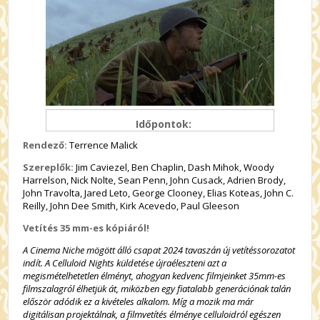
Időpontok:
Rendező:
Terrence Malick
Szereplők:
Jim Caviezel, Ben Chaplin, Dash Mihok, Woody
Harrelson, Nick Nolte, Sean Penn, John Cusack, Adrien Brody,
John Travolta, Jared Leto, George Clooney, Elias Koteas, John C.
Reilly, John Dee Smith, Kirk Acevedo, Paul Gleeson
Vetítés 35 mm-es kópiáról!
A Cinema Niche mögött álló csapat 2024 tavaszán új vetítéssorozatot
indít. A Celluloid Nights küldetése újraéleszteni azt a
megismételhetetlen élményt, ahogyan kedvenc filmjeinket 35mm-es
filmszalagról élhetjük át, miközben egy fiatalabb generációnak talán
először adódik ez a kivételes alkalom. Míg a mozik ma már
digitálisan projektálnak, a filmvetítés élménye celluloidról egészen