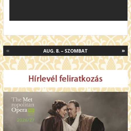
«
»
AUG. 8. – SZOMBAT