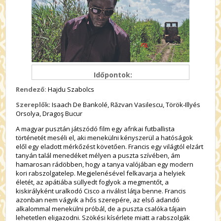
Időpontok:
Rendező:
Hajdu Szabolcs
Szereplők
: Isaach De Bankolé, Răzvan Vasilescu, Török-Illyés
Orsolya, Dragoş Bucur
A magyar pusztán játszódó film egy afrikai futballista
történetét meséli el, aki menekülni kényszerül a hatóságok
elől egy eladott mérkőzést követően. Francis egy világtól elzárt
tanyán talál menedéket mélyen a puszta szívében, ám
hamarosan rádöbben, hogy a tanya valójában egy modern
kori rabszolgatelep. Megjelenésével felkavarja a helyiek
életét, az apátiába süllyedt foglyok a megmentőt, a
kiskirályként uralkodó Cisco a riválist látja benne. Francis
azonban nem vágyik a hős szerepére, az első adandó
alkalommal menekülni próbál, de a puszta csalóka tájain
lehetetlen eligazodni. Szökési kísérlete miatt a rabszolgák