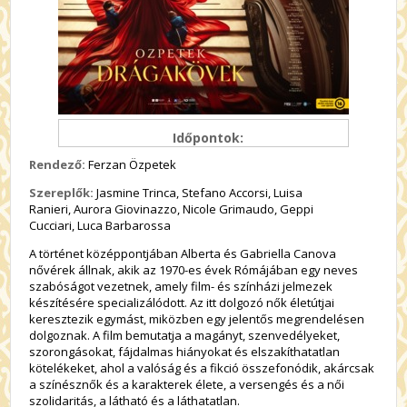
Időpontok:
Rendező:
Ferzan Özpetek
Szereplők:
Jasmine Trinca,
Stefano Accorsi,
Luisa
Ranieri,
Aurora Giovinazzo,
Nicole Grimaudo,
Geppi
Cucciari,
Luca Barbarossa
A történet középpontjában Alberta és Gabriella Canova
nővérek állnak, akik az 1970-es évek Rómájában egy neves
szabóságot vezetnek, amely film- és színházi jelmezek
készítésére specializálódott. Az itt dolgozó nők életútjai
keresztezik egymást, miközben egy jelentős megrendelésen
dolgoznak. A film bemutatja a magányt, szenvedélyeket,
szorongásokat, fájdalmas hiányokat és elszakíthatatlan
kötelékeket, ahol a valóság és a fikció összefonódik, akárcsak
a színésznők és a karakterek élete, a versengés és a női
szolidaritás, a látható és a láthatatlan.