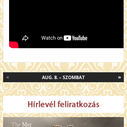
«
»
AUG. 8. – SZOMBAT