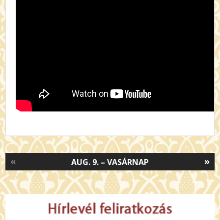
«
»
AUG. 9. – VASÁRNAP