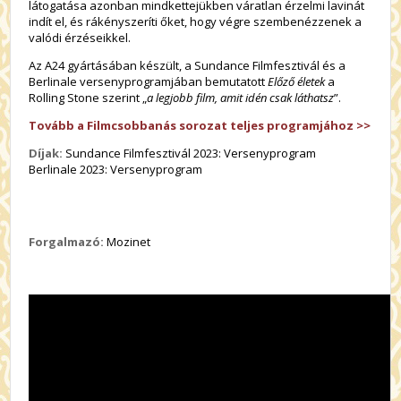
látogatása azonban mindkettejükben váratlan érzelmi lavinát
indít el, és rákényszeríti őket, hogy végre szembenézzenek a
valódi érzéseikkel.
Az A24 gyártásában készült, a Sundance Filmfesztivál és a
Berlinale versenyprogramjában bemutatott
Előző életek
a
Rolling Stone szerint „
a legjobb film, amit idén csak láthatsz
”.
Tovább a Filmcsobbanás sorozat teljes programjához >>
Díjak:
Sundance Filmfesztivál 2023: Versenyprogram
Berlinale 2023: Versenyprogram
Forgalmazó:
Mozinet