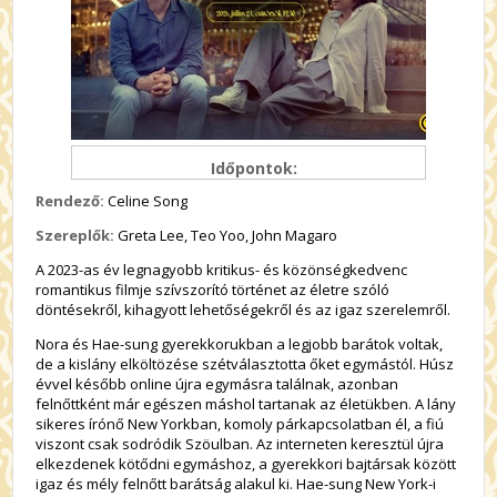
Időpontok:
Rendező:
Celine Song
Szereplők:
Greta Lee, Teo Yoo, John Magaro
A 2023-as év legnagyobb kritikus- és közönségkedvenc
romantikus filmje szívszorító történet az életre szóló
döntésekről, kihagyott lehetőségekről és az igaz szerelemről.
Nora és Hae-sung gyerekkorukban a legjobb barátok voltak,
de a kislány elköltözése szétválasztotta őket egymástól. Húsz
évvel később online újra egymásra találnak, azonban
felnőttként már egészen máshol tartanak az életükben. A lány
sikeres írónő New Yorkban, komoly párkapcsolatban él, a fiú
viszont csak sodródik Szöulban. Az interneten keresztül újra
elkezdenek kötődni egymáshoz, a gyerekkori bajtársak között
igaz és mély felnőtt barátság alakul ki. Hae-sung New York-i