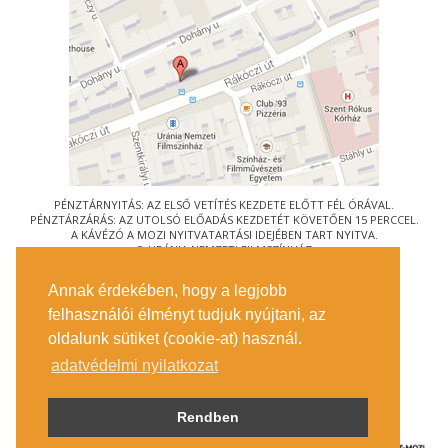
PÉNZTÁRNYITÁS: AZ ELSŐ VETÍTÉS KEZDETE ELŐTT FÉL ÓRÁVAL.
PÉNZTÁRZÁRÁS: AZ UTOLSÓ ELŐADÁS KEZDETÉT KÖVETŐEN 15 PERCCEL.
A KÁVÉZÓ A MOZI NYITVATARTÁSI IDEJÉBEN TART NYITVA.
© URÁNIA NEMZETI FILMSZÍNHÁZ
AZ
ART-MOZI EGYESÜLET
TAGMOZIJA
Annak érdekében, hogy a legjobb
1088 BUDAPEST, RÁKÓCZI ÚT 21.
felhasználói élményt tudjuk nyújtani, az
MEGKÖZELÍTÉS
oldalunk sütiket (cookie-at) használ.
JEGYINFORMÁCIÓ
ÍRJON NEKÜNK!
adatvédelmi nyilatkozat
KÖZÉRDEKŰ ADATOK
SAJTÓ
ADATVÉDELMI TÁJÉKOZTATÓ
Rendben