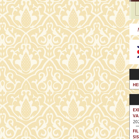
HE
EX
VA
202
FI
SI