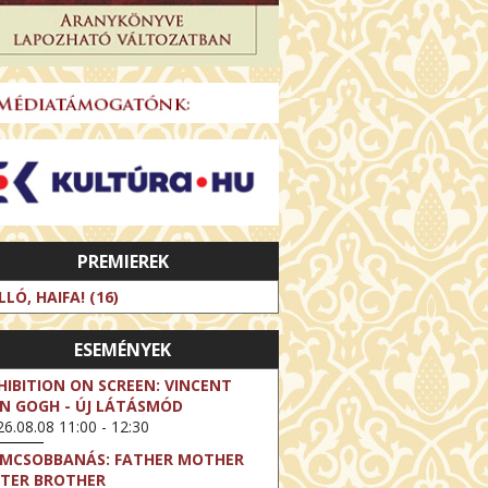
PREMIEREK
LLÓ, HAIFA! (16)
ESEMÉNYEK
HIBITION ON SCREEN: VINCENT
N GOGH - ÚJ LÁTÁSMÓD
6.08.08 11:00 - 12:30
LMCSOBBANÁS: FATHER MOTHER
STER BROTHER