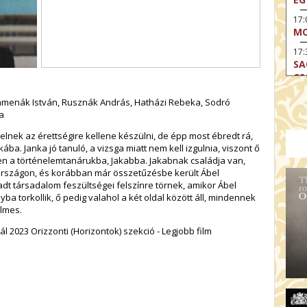
17
MO
17:
SA
CS
17:
menák István,
Rusznák András,
Hatházi Rebeka,
Sodró
SZ
a
17
lnek az érettségire kellene készülni, de épp most ébredt rá,
MO
ba. Janka jó tanuló, a vizsga miatt nem kell izgulnia, viszont ő
en a történelemtanárukba, Jakabba. Jakabnak családja van,
19
országon, és korábban már összetűzésbe került Ábel
OD
adt társadalom feszültségei felszínre törnek, amikor Ábel
19
a torkollik, ő pedig valahol a két oldal között áll, mindennek
ME
elmes.
19:
l 2023 Orizzonti (Horizontok) szekció - Legjobb film
KE
20:
AZ