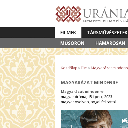
FILMEK
TÁRSMŰVÉSZETEK
MŰSORON
VETÍTETT KÉPES ELŐADÁSOK
HAMAROSAN
Kezdőlap
»
Film
»
Magyarázat mindenr
MAGYARÁZAT MINDENRE
Magyarázat mindenre
magyar dráma, 151 perc, 2023
magyar nyelven, angol felirattal