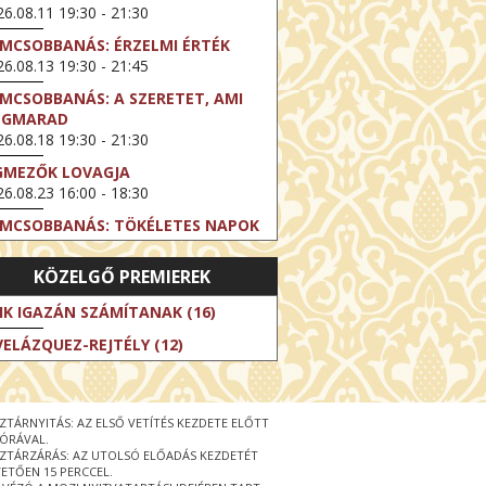
6.08.11 19:30 - 21:30
LMCSOBBANÁS: ÉRZELMI ÉRTÉK
6.08.13 19:30 - 21:45
LMCSOBBANÁS: A SZERETET, AMI
EGMARAD
6.08.18 19:30 - 21:30
GMEZŐK LOVAGJA
6.08.23 16:00 - 18:30
LMCSOBBANÁS: TÖKÉLETES NAPOK
6.08.25 19:30 - 21:45
KÖZELGŐ PREMIEREK
LMCSOBBANÁS: IFJÚSÁG
6.08.27 19:30 - 21:30
IK IGAZÁN SZÁMÍTANAK (16)
HIBITION ON SCREEN: VINCENT
VELÁZQUEZ-REJTÉLY (12)
N GOGH - ÚJ LÁTÁSMÓD
6.08.30 11:00 - 12:30
 LIVE / DAVID IRELAND: THE FIFTH
ZTÁRNYITÁS: AZ ELSŐ VETÍTÉS KEZDETE ELŐTT
EP
 ÓRÁVAL.
6.09.01 19:00 - 21:00
ZTÁRZÁRÁS: AZ UTOLSÓ ELŐADÁS KEZDETÉT
ETŐEN 15 PERCCEL.
RLIN ELESTE