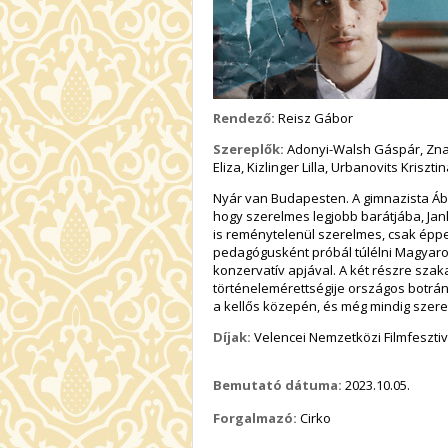
Rendező:
Reisz Gábor
Szereplők:
Adonyi-Walsh Gáspár,
Zna
Eliza,
Kizlinger Lilla,
Urbanovits Krisztin
Nyár van Budapesten. A gimnazista Ábe
hogy szerelmes legjobb barátjába, Janká
is reménytelenül szerelmes, csak épp
pedagógusként próbál túlélni Magyar
konzervatív apjával. A két részre szak
történelemérettségije országos botrányb
a kellős közepén, és még mindig szer
Díjak:
Velencei Nemzetközi Filmfesztivá
Bemutató dátuma:
2023.10.05.
Forgalmazó:
Cirko