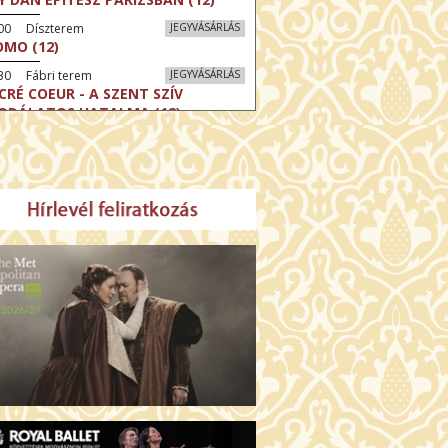
:00 Díszterem
JEGYVÁSÁRLÁS
MO (12)
30 Fábri terem
JEGYVÁSÁRLÁS
CRÉ COEUR - A SZENT SZÍV
ODÁLATOS HATALMA (12)
30 Törőcsik Mari terem
JEGYVÁSÁRLÁS
ERELMEM, MAROKKÓ (16)
:30 Csortos terem
JEGYVÁSÁRLÁS
HÁCS – VILÁGOK HARCA (12)
:00 Díszterem
JEGYVÁSÁRLÁS
ÜSSZEIA (16)
:30 Csortos terem
JEGYVÁSÁRLÁS
GHÍVÁS (16)
30 Fábri terem
JEGYVÁSÁRLÁS
SERŰ KARÁCSONY (16)
00 Törőcsik Mari terem
JEGYVÁSÁRLÁS
 IDEGEN (16)