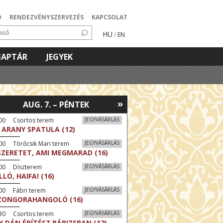
Ó
RENDEZVÉNYSZERVEZÉS
KAPCSOLAT
HU
/
EN
NAPTÁR
JEGYEK
»
AUG. 7. – PÉNTEK
:00 Csortos terem
JEGYVÁSÁRLÁS
 ARANY SPATULA (12)
00 Törőcsik Mari terem
JEGYVÁSÁRLÁS
SZERETET, AMI MEGMARAD (16)
:00 Díszterem
JEGYVÁSÁRLÁS
LLÓ, HAIFA! (16)
00 Fábri terem
JEGYVÁSÁRLÁS
ZONGORAHANGOLÓ (16)
:30 Csortos terem
JEGYVÁSÁRLÁS
Y DÁN ÉPÍTÉSZ PÁRIZSBAN (12)