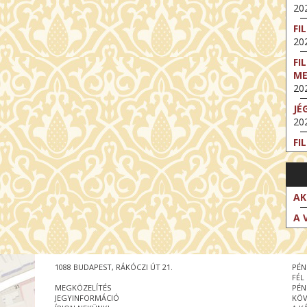
202
FI
202
FI
M
202
JÉ
202
FI
202
FI
202
AK
EX
A 
VA
202
NT
1088 BUDAPEST, RÁKÓCZI ÚT 21.
PÉN
ST
FÉL
202
MEGKÖZELÍTÉS
PÉN
JEGYINFORMÁCIÓ
KÖV
BE