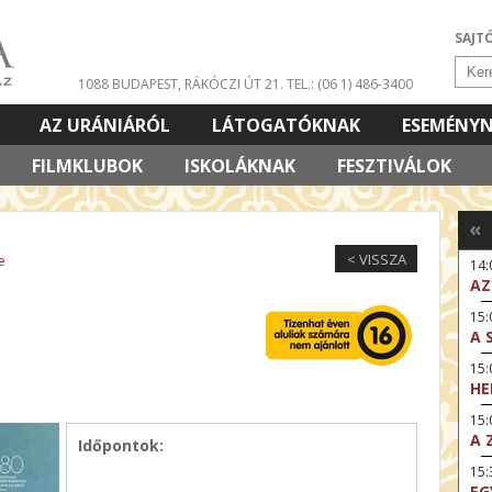
SAJT
1088 BUDAPEST, RÁKÓCZI ÚT 21.
TEL.: (06 1) 486-3400
AZ URÁNIÁRÓL
LÁTOGATÓKNAK
ESEMÉNY
FILMKLUBOK
ISKOLÁKNAK
FESZTIVÁLOK
«
< VISSZA
e
14
AZ
15:
A 
15
HE
15:
A 
Időpontok:
15
EG