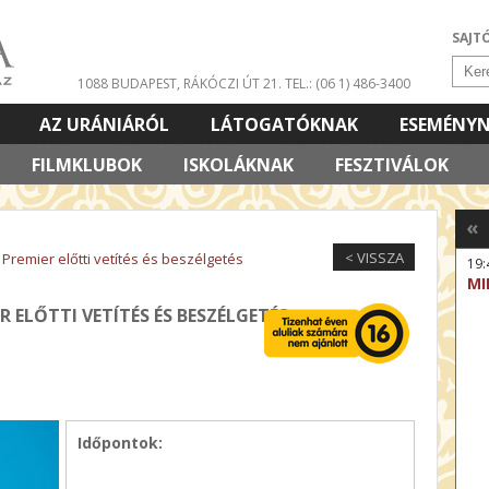
SAJT
1088 BUDAPEST, RÁKÓCZI ÚT 21.
TEL.: (06 1) 486-3400
AZ URÁNIÁRÓL
LÁTOGATÓKNAK
ESEMÉNY
FILMKLUBOK
ISKOLÁKNAK
FESZTIVÁLOK
«
< VISSZA
Premier előtti vetítés és beszélgetés
19:
MI
R ELŐTTI VETÍTÉS ÉS BESZÉLGETÉS
Időpontok: