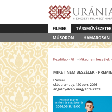
FILMEK
TÁRSMŰVÉSZETEK
MŰSORON
VETÍTETT KÉPES ELŐADÁSOK
HAMAROSAN
Kezdőlap
»
Film
»
Miket nem beszélek - 
MIKET NEM BESZÉLEK - PREMIE
I Swear
skót dramedy, 120 perc, 2026
angol nyelven, magyar felirattal