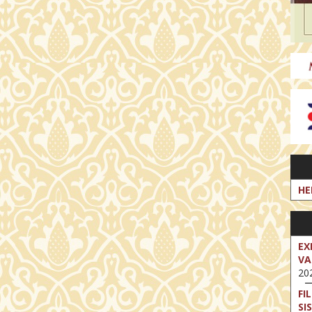
HE
EX
VA
202
FI
SI