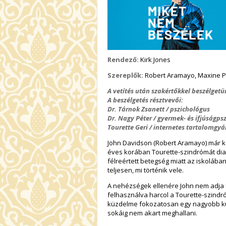
Rendező:
Kirk Jones
Szereplők:
Robert Aramayo, Maxine Pe
A vetítés után szakértőkkel beszélget
A beszélgetés résztvevői:
Dr. Tárnok Zsanett / pszichológus
Dr. Nagy Péter / gyermek- és ifjúságps
Tourette Geri / internetes tartalomgyá
John Davidson (Robert Aramayo) már k
éves korában Tourette-szindrómát diag
félreértett betegség miatt az iskolába
teljesen, mi történik vele.
A nehézségek ellenére John nem adja fe
felhasználva harcol a Tourette-szind
küzdelme fokozatosan egy nagyobb kül
sokáig nem akart meghallani.