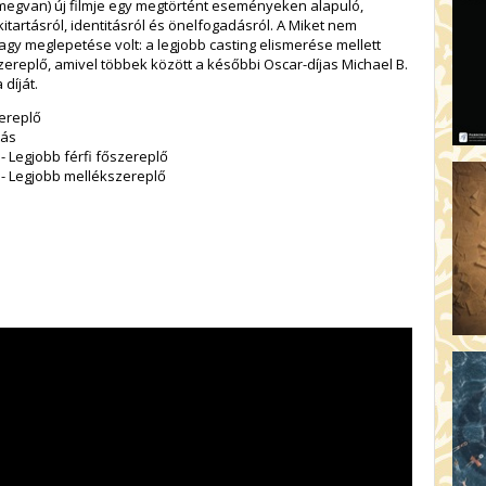
 megvan
) új filmje egy megtörtént eseményeken alapuló,
tartásról, identitásról és önelfogadásról. A
Miket nem
gy meglepetése volt: a legjobb casting elismerése mellett
szereplő, amivel többek között a későbbi Oscar-díjas Michael B.
 díját.
zereplő
tás
- Legjobb férfi főszereplő
 - Legjobb mellékszereplő