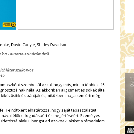
ake, David Carlyle, Shirley Davidson
ünk a Tourette-szindrómáról.
zichiáter szakorvos
rtó
amaszként szembesül azzal, hogy más, mint a többiek: 15
nosztizálnak nála. Az akkoriban alig ismert és sokak által
n kiközösítik és bántják őt, miközben maga sem érti még
l. Felnőttként elhatározza, hogy saját tapasztalatait
rómával élők elfogadásáért és megértéséért. Személyes
detéssé alakul: hangot ad azoknak, akiket a társadalom