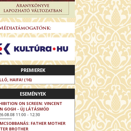
PREMIEREK
LLÓ, HAIFA! (16)
ESEMÉNYEK
HIBITION ON SCREEN: VINCENT
N GOGH - ÚJ LÁTÁSMÓD
6.08.08 11:00 - 12:30
LMCSOBBANÁS: FATHER MOTHER
STER BROTHER