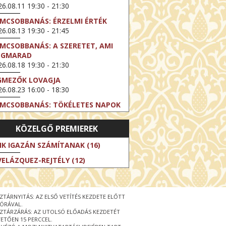
6.08.11 19:30 - 21:30
LMCSOBBANÁS: ÉRZELMI ÉRTÉK
6.08.13 19:30 - 21:45
LMCSOBBANÁS: A SZERETET, AMI
EGMARAD
6.08.18 19:30 - 21:30
GMEZŐK LOVAGJA
6.08.23 16:00 - 18:30
LMCSOBBANÁS: TÖKÉLETES NAPOK
6.08.25 19:30 - 21:45
KÖZELGŐ PREMIEREK
LMCSOBBANÁS: IFJÚSÁG
6.08.27 19:30 - 21:30
IK IGAZÁN SZÁMÍTANAK (16)
HIBITION ON SCREEN: VINCENT
VELÁZQUEZ-REJTÉLY (12)
N GOGH - ÚJ LÁTÁSMÓD
6.08.30 11:00 - 12:30
 LIVE / DAVID IRELAND: THE FIFTH
ZTÁRNYITÁS: AZ ELSŐ VETÍTÉS KEZDETE ELŐTT
EP
 ÓRÁVAL.
6.09.01 19:00 - 21:00
ZTÁRZÁRÁS: AZ UTOLSÓ ELŐADÁS KEZDETÉT
ETŐEN 15 PERCCEL.
RLIN ELESTE