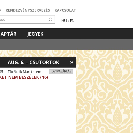
Ó
RENDEZVÉNYSZERVEZÉS
KAPCSOLAT
HU
/
EN
NAPTÁR
JEGYEK
»
AUG. 6. – CSÜTÖRTÖK
45 Törőcsik Mari terem
JEGYVÁSÁRLÁS
KET NEM BESZÉLEK (16)