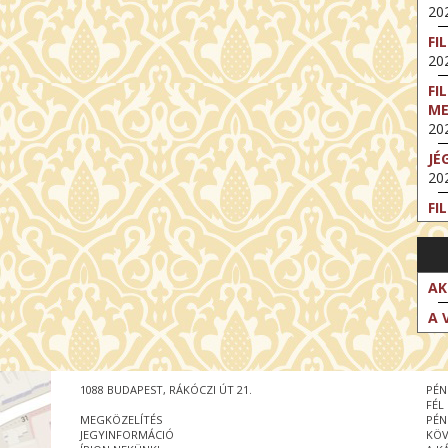
202
FI
202
FI
M
202
JÉ
202
FI
202
FI
202
AK
EX
A 
VA
202
NT
1088 BUDAPEST, RÁKÓCZI ÚT 21.
PÉN
ST
FÉL
202
MEGKÖZELÍTÉS
PÉN
JEGYINFORMÁCIÓ
KÖV
BE