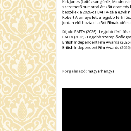
Kirk Jones (
Lottózsonglőrök
,
Mindenki
szerethető humorral átszőtt dramedy ki
beszélek
a 2026-os BAFTA-gála egyik na
Robert Aramayo lett a legjobb férfi fő
Jordan elől hozta el a Brit Filmakadémia
Díjak:
BAFTA (2026) - Legjobb férfi fős
BAFTA (2026) - Legjobb szereplőváloga
British Independent Film Awards (2026) 
British Independent Film Awards (2026)
Forgalmazó:
magyarhangya