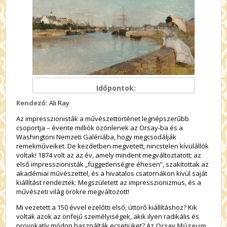
Időpontok:
Rendező:
Ali Ray
Az impresszionisták a művészettörténet legnépszerűbb
csoportja – évente milliók özönlenek az Orsay-ba és a
Washingtoni Nemzeti Galériába, hogy megcsodálják
remekműveiket. De kezdetben megvetett, nincstelen kívülállók
voltak! 1874 volt az az év, amely mindent megváltoztatott; az
első impresszionisták „függetlenségre éhesen”, szakítottak az
akadémiai művészettel, és a hivatalos csatornákon kívül saját
kiállítást rendeztek. Megszületett az impresszionizmus, és a
művészeti világ örökre megváltozott!
Mi vezetett a 150 évvel ezelőtti első, úttörő kiállításhoz? Kik
voltak azok az önfejű személyiségek, akik ilyen radikális és
provokatív módon használták ecsetjüket? Az
Orsay Múzeum