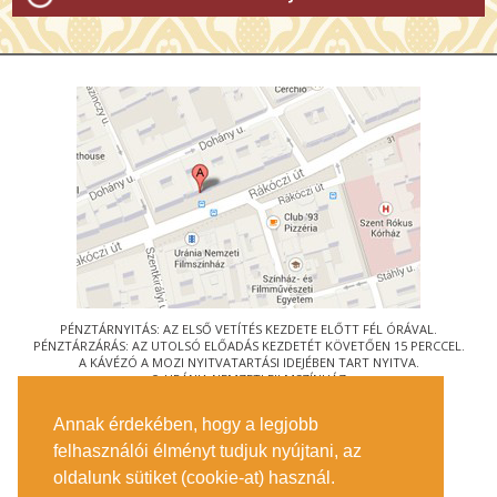
PÉNZTÁRNYITÁS: AZ ELSŐ VETÍTÉS KEZDETE ELŐTT FÉL ÓRÁVAL.
PÉNZTÁRZÁRÁS: AZ UTOLSÓ ELŐADÁS KEZDETÉT KÖVETŐEN 15 PERCCEL.
A KÁVÉZÓ A MOZI NYITVATARTÁSI IDEJÉBEN TART NYITVA.
© URÁNIA NEMZETI FILMSZÍNHÁZ
AZ
ART-MOZI EGYESÜLET
TAGMOZIJA
Annak érdekében, hogy a legjobb
1088 BUDAPEST, RÁKÓCZI ÚT 21.
felhasználói élményt tudjuk nyújtani, az
MEGKÖZELÍTÉS
oldalunk sütiket (cookie-at) használ.
JEGYINFORMÁCIÓ