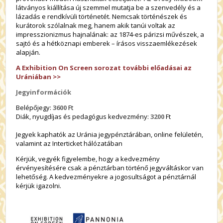
látványos kiállítása új szemmel mutatja be a szenvedély és a
lázadás e rendkívüli történetét. Nemcsak történészek és
kurátorok szólalnak meg, hanem akik tanúi voltak az
impresszionizmus hajnalának: az 1874-es párizsi művészek, a
sajtó és a hétköznapi emberek – írásos visszaemlékezések
alapján.
A Exhibition On Screen sorozat további előadásai az
Urániában >>
Jegyinformációk
Belépőjegy:
3600
Ft
Diák, nyugdíjas és pedagógus kedvezmény:
3200
Ft
Jegyek kaphatók az Uránia jegypénztárában, online felületén,
valamint az Interticket hálózatában
Kérjük, vegyék figyelembe, hogy a kedvezmény
érvényesítésére csak a pénztárban történő jegyváltáskor van
lehetőség. A kedvezményekre a jogosultságot a pénztárnál
kérjük igazolni.