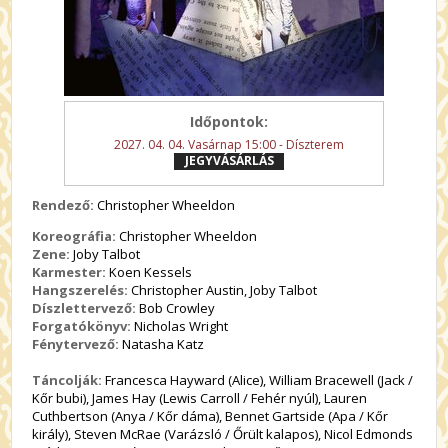
Időpontok:
2027. 04. 04. Vasárnap 15:00 - Díszterem
JEGYVÁSÁRLÁS
Rendező:
Christopher Wheeldon
Koreográfia:
Christopher Wheeldon
Zene:
Joby Talbot
Karmester:
Koen Kessels
Hangszerelés:
Christopher Austin, Joby Talbot
Díszlettervező:
Bob Crowley
Forgatókönyv:
Nicholas Wright
Fénytervező:
Natasha Katz
Táncolják:
Francesca Hayward (Alice), William Bracewell (Jack /
Kőr bubi), James Hay (Lewis Carroll / Fehér nyúl), Lauren
Cuthbertson (Anya / Kőr dáma), Bennet Gartside (Apa / Kőr
király), Steven McRae (Varázsló / Őrült kalapos), Nicol Edmonds