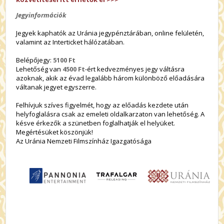
Jegyinformációk
Jegyek kaphatók az Uránia jegypénztárában, online felületén,
valamint az Interticket hálózatában.
Belépőjegy:
5100 Ft
Lehetőség van
4500 Ft
-ért kedvezményes jegy váltásra
azoknak, akik az évad legalább három különböző előadására
váltanak jegyet egyszerre.
Felhívjuk szíves figyelmét, hogy az előadás kezdete után
helyfoglalásra csak az emeleti oldalkarzaton van lehetőség. A
késve érkezők a szünetben foglalhatják el helyüket.
Megértésüket köszönjük!
Az Uránia Nemzeti Filmszínház Igazgatósága