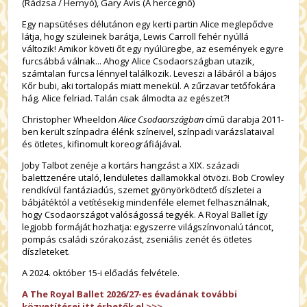
(Rádzsa / Hernyó), Gary Avis (A hercegnő)
Egy napsütéses délutánon egy kerti partin Alice meglepődve
látja, hogy szüleinek barátja, Lewis Carroll fehér nyúllá
változik! Amikor követi őt egy nyúlüregbe, az események egyre
furcsábbá válnak... Ahogy Alice Csodaországban utazik,
számtalan furcsa lénnyel találkozik. Leveszi a lábáról a bájos
Kőr bubi, aki tortalopás miatt menekül. A zűrzavar tetőfokára
hág. Alice felriad. Talán csak álmodta az egészet?!
Christopher Wheeldon
Alice Csodaországban
című darabja 2011-
ben került színpadra élénk színeivel, színpadi varázslataival
és ötletes, kifinomult koreográfiájával.
Joby Talbot zenéje a kortárs hangzást a XIX. századi
balettzenére utaló, lendületes dallamokkal ötvözi. Bob Crowley
rendkívül fantáziadús, szemet gyönyörködtető díszletei a
bábjátéktól a vetítésekig mindenféle elemet felhasználnak,
hogy Csodaországot valóságossá tegyék. A Royal Ballet így
legjobb formáját hozhatja: egyszerre világszínvonalú táncot,
pompás családi szórakozást, zseniális zenét és ötletes
díszleteket.
A 2024. október 15-i előadás felvétele.
A The Royal Ballet 2026/27-es évadának további
közvetítései itt érhetők el >>>