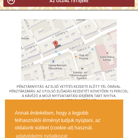
AZ OLDAL TETEJÉRE
PÉNZTÁRNYITÁS: AZ ELSŐ VETÍTÉS KEZDETE ELŐTT FÉL ÓRÁVAL.
PÉNZTÁRZÁRÁS: AZ UTOLSÓ ELŐADÁS KEZDETÉT KÖVETŐEN 15 PERCCEL.
A KÁVÉZÓ A MOZI NYITVATARTÁSI IDEJÉBEN TART NYITVA.
© URÁNIA NEMZETI FILMSZÍNHÁZ
AZ
ART-MOZI EGYESÜLET
TAGMOZIJA
Annak érdekében, hogy a legjobb
1088 BUDAPEST, RÁKÓCZI ÚT 21.
felhasználói élményt tudjuk nyújtani, az
MEGKÖZELÍTÉS
oldalunk sütiket (cookie-at) használ.
JEGYINFORMÁCIÓ
ÍRJON NEKÜNK!
adatvédelmi nyilatkozat