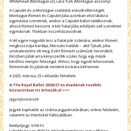
Whitehead (Montague úr), Lara Turk (Montague asszony)
A Capulet és a Montague családok esküdt ellenségek.
Montague Rómeó és Capulet Júlia azonban első látásra
egymásba szeretnek, amikor a Capulet-bálon találkoznak,
ahová Rómeó beosont. A két fiatal Júlia erkélyén vall szerelmet
egymásnak. Titokban összeházasodnak.
A tét egyre nagyobb lesz a fiatal pár számára, amikor Rómeó
megbosszulja barátja, Mercutio halálát – akit Tybalt, Júlia
unokatestvére ölt meg. Ezért Rómeót száműzik Veronából.
Eközben Júliát arra kényszerítik szülei, hogy egy másik
kérőhöz menjen feleségül. Ahhoz, hogy együtt lehessenek,
Rómeónak és Júliának mindent kockára kell tennie.
A 2025. március 25-i előadás felvétele.
A The Royal Ballet 2026/27-es évadának további
közvetítései itt érhetők el >>>
Jegyinformációk
Jegyek kaphatók az Uránia jegypénztárában, online felületén,
valamint az Interticket hálózatában.
Belépőjegy:
5100 Ft
Lehetőség van
4500 Ft
-ért kedvezményes jegy váltásra