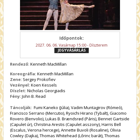
Időpontok:
2027. 06. 06. Vasárnap 15:00 - Díszterem
JEGYVÁSÁRLÁS
Rendező:
Kenneth MacMillan
Koreográfia:
Kenneth MacMillan
Zene:
Sergey Prokofiev
Vezényel:
Koen Kessels
Díszlet:
Nicholas Georgiadis
Fény:
John B. Read
Táncolják:
Fumi Kaneko (Júlia), Vadim Muntagirov (Rómeó),
Francisco Serrano (Mercutio), Ryoichi Hirano (Tybalt), Giacomo
Rovero (Benvolio), Lukas B. Brændsrød (Páris), Bennet Gartside
(Capulet úr), Christina Arestis (Capulet asszony), Harris Bell
(Escalus, Verona hercege), Annette Buvoli (Rosaline), Olivia
Cowley (Dajka), Thomas Whitehead (Lőrinc barát), Thomas