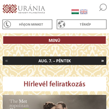
HÍVJON MINKET
TÉRKÉP
MENÜ
«
»
AUG. 7. – PÉNTEK