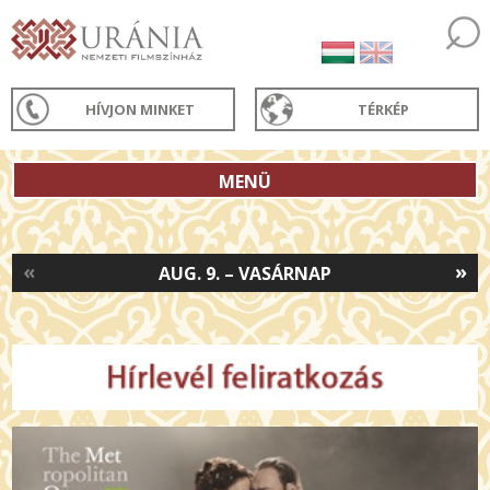
HÍVJON MINKET
TÉRKÉP
MENÜ
«
»
AUG. 9. – VASÁRNAP