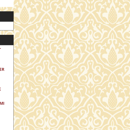
T
ER
K
MI