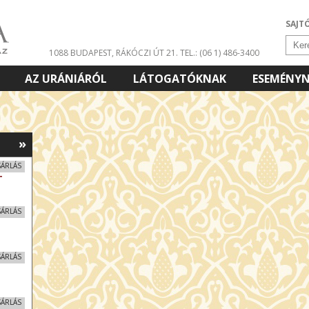
SAJT
1088 BUDAPEST, RÁKÓCZI ÚT 21.
TEL.: (06 1) 486-3400
AZ URÁNIÁRÓL
LÁTOGATÓKNAK
ESEMÉNY
»
SÁRLÁS
T
SÁRLÁS
SÁRLÁS
SÁRLÁS