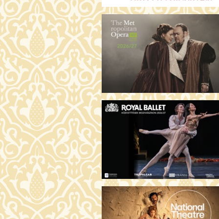
ARGENTIN TÖRTÉNETEK (16)
19:00 Fábri terem
JEGYVÁ
AZ ÖRDÖG PRADÁT VISEL 2. (12)
19:00 Csortos terem
JEGYVÁ
ÁDÁM ALMÁI (16)
19:00 Törőcsik Mari terem
JEGYVÁ
HOGYAN TUDNÉK ÉLNI
NÉLKÜLED? (12)
19:00 Díszterem
JEGYVÁ
ODÜSSZEIA (16)