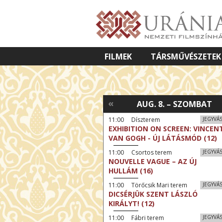
FILMEK
TÁRSMŰVÉSZETEK
VETÍTETT KÉPES ELŐADÁSOK
«
AUG. 8. – SZOMBAT
11:00 Díszterem
JEGYVÁ
EXHIBITION ON SCREEN: VINCEN
VAN GOGH - ÚJ LÁTÁSMÓD (12)
11:00 Csortos terem
JEGYVÁ
NOUVELLE VAGUE – AZ ÚJ
HULLÁM (16)
11:00 Törőcsik Mari terem
JEGYVÁ
DICSÉRJÜK SZENT LÁSZLÓ
KIRÁLYT! (12)
11:00 Fábri terem
JEGYVÁ