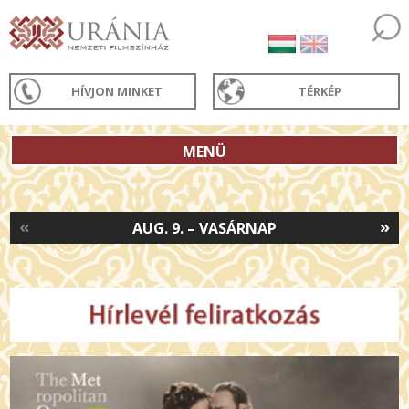
HÍVJON MINKET
TÉRKÉP
MENÜ
«
»
AUG. 9. – VASÁRNAP