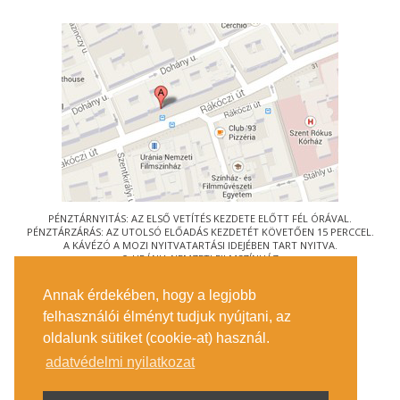
PÉNZTÁRNYITÁS: AZ ELSŐ VETÍTÉS KEZDETE ELŐTT FÉL ÓRÁVAL.
PÉNZTÁRZÁRÁS: AZ UTOLSÓ ELŐADÁS KEZDETÉT KÖVETŐEN 15 PERCCEL.
A KÁVÉZÓ A MOZI NYITVATARTÁSI IDEJÉBEN TART NYITVA.
© URÁNIA NEMZETI FILMSZÍNHÁZ
AZ
ART-MOZI EGYESÜLET
TAGMOZIJA
Annak érdekében, hogy a legjobb
1088 BUDAPEST, RÁKÓCZI ÚT 21.
felhasználói élményt tudjuk nyújtani, az
MEGKÖZELÍTÉS
oldalunk sütiket (cookie-at) használ.
JEGYINFORMÁCIÓ
ÍRJON NEKÜNK!
adatvédelmi nyilatkozat
KÖZÉRDEKŰ ADATOK
SAJTÓ
ADATVÉDELMI TÁJÉKOZTATÓ