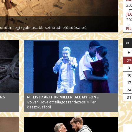
202
JÉ
202
London legizgalmasabb színpadi előadásaiból
FI
202
«
FI
202
H
EX
27
VA
3
202
10
NT
17
ST
202
24
ONS
NT LIVE / ARTHUR MILLER: ALL MY SONS
BE
31
Ivo van Hove ötcsillagos rendezése Miller
202
klasszikusából