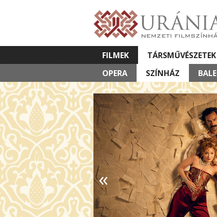
FILMEK
TÁRSMŰVÉSZETEK
OPERA
VETÍTETT KÉPES ELŐADÁSOK
SZÍNHÁZ
BAL
«