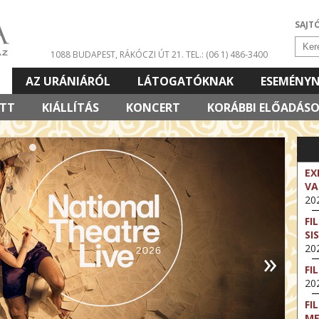
SAJT
1088 BUDAPEST, RÁKÓCZI ÚT 21.
TEL.: (06 1) 486-3400
AZ URÁNIÁRÓL
LÁTOGATÓKNAK
ESEMÉNY
ETT
KIÁLLÍTÁS
KONCERT
KORÁBBI ELŐADÁS
EX
VA
202
FI
SI
202
»
FI
202
FI
M