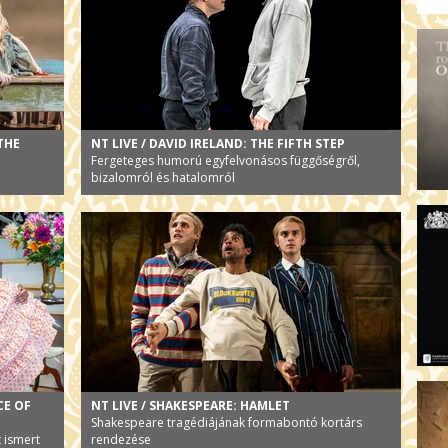
 THE
NT LIVE / DAVID IRELAND: THE FIFTH STEP
Fergeteges humorú egyfelvonásos függőségről,
bizalomról és hatalomról
CE OF
NT LIVE / SHAKESPEARE: HAMLET
Shakespeare tragédiájának formabontó kortárs
 ismert
rendezése