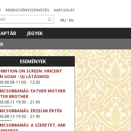
Ó
RENDEZVÉNYSZERVEZÉS
KAPCSOLAT
HU
/
EN
NAPTÁR
JEGYEK
OK
ESEMÉNYEK
HIBITION ON SCREEN: VINCENT
N GOGH - ÚJ LÁTÁSMÓD
6.08.08 11:00 - 12:30
LMCSOBBANÁS: FATHER MOTHER
STER BROTHER
6.08.11 19:30 - 21:30
LMCSOBBANÁS: ÉRZELMI ÉRTÉK
6.08.13 19:30 - 21:45
LMCSOBBANÁS: A SZERETET, AMI
EGMARAD