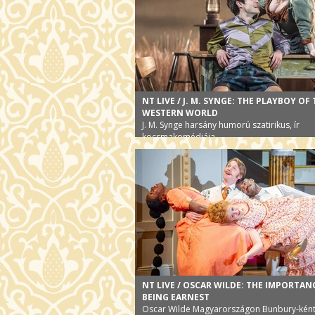
NT LIVE / J. M. SYNGE: THE PLAYBOY OF
WESTERN WORLD
J. M. Synge harsány humorú szatirikus, ír
kocsmakomédiája
NT LIVE / OSCAR WILDE: THE IMPORTAN
BEING EARNEST
Oscar Wilde Magyarországon Bunbury-ként