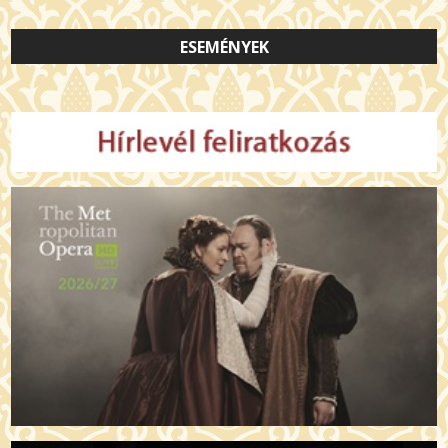
izgalmas történetét és ikonikus alkotásait!
ESEMÉNYEK