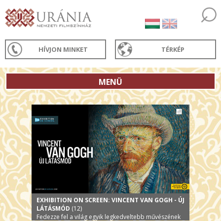
HÍVJON MINKET
TÉRKÉP
MENÜ
EXHIBITION ON SCREEN: VINCENT VAN GOGH - ÚJ
LÁTÁSMÓD
(12)
Fedezze fel a világ egyik legkedveltebb művészének