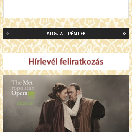
«
»
AUG. 7. – PÉNTEK