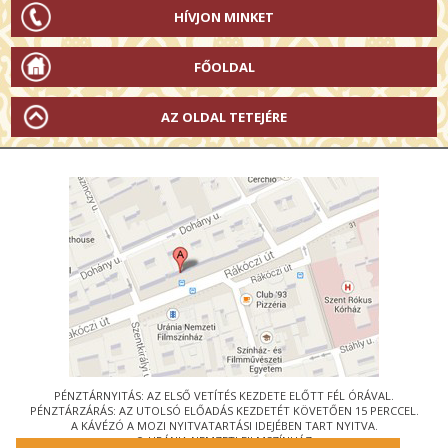
HÍVJON MINKET
FŐOLDAL
AZ OLDAL TETEJÉRE
PÉNZTÁRNYITÁS: AZ ELSŐ VETÍTÉS KEZDETE ELŐTT FÉL ÓRÁVAL.
PÉNZTÁRZÁRÁS: AZ UTOLSÓ ELŐADÁS KEZDETÉT KÖVETŐEN 15 PERCCEL.
A KÁVÉZÓ A MOZI NYITVATARTÁSI IDEJÉBEN TART NYITVA.
© URÁNIA NEMZETI FILMSZÍNHÁZ