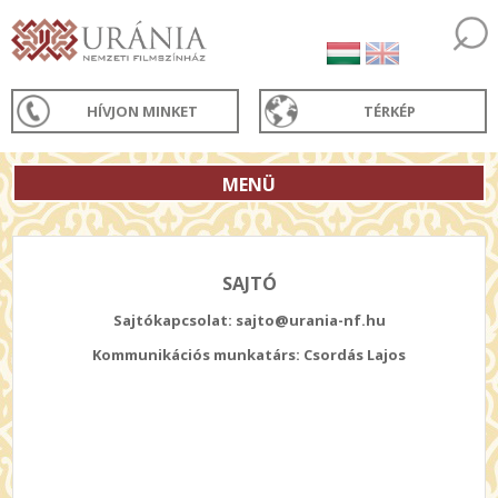
HÍVJON MINKET
TÉRKÉP
MENÜ
SAJTÓ
Sajtókapcsolat: sajto@urania-nf.hu
Kommunikációs munkatárs: Csordás Lajos