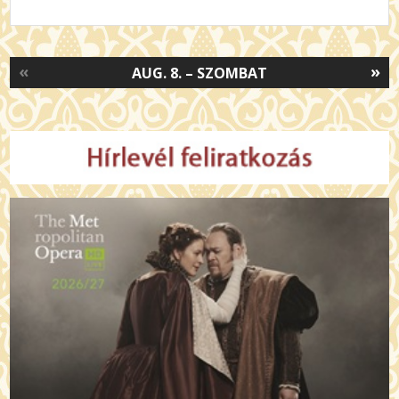
«
»
AUG. 8. – SZOMBAT