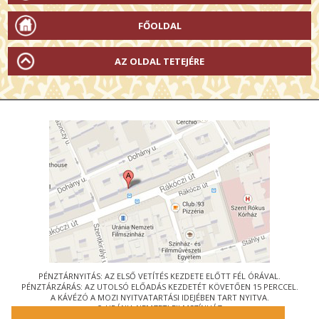
FŐOLDAL
AZ OLDAL TETEJÉRE
PÉNZTÁRNYITÁS: AZ ELSŐ VETÍTÉS KEZDETE ELŐTT FÉL ÓRÁVAL.
PÉNZTÁRZÁRÁS: AZ UTOLSÓ ELŐADÁS KEZDETÉT KÖVETŐEN 15 PERCCEL.
A KÁVÉZÓ A MOZI NYITVATARTÁSI IDEJÉBEN TART NYITVA.
© URÁNIA NEMZETI FILMSZÍNHÁZ
AZ
ART-MOZI EGYESÜLET
TAGMOZIJA