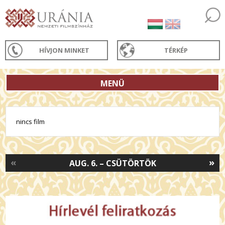
HÍVJON MINKET
TÉRKÉP
MENÜ
nincs film
«
»
AUG. 6. – CSÜTÖRTÖK