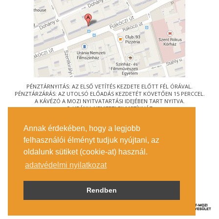
PÉNZTÁRNYITÁS: AZ ELSŐ VETÍTÉS KEZDETE ELŐTT FÉL ÓRÁVAL.
PÉNZTÁRZÁRÁS: AZ UTOLSÓ ELŐADÁS KEZDETÉT KÖVETŐEN 15 PERCCEL.
A KÁVÉZÓ A MOZI NYITVATARTÁSI IDEJÉBEN TART NYITVA.
© URÁNIA NEMZETI FILMSZÍNHÁZ
AZ
ART-MOZI EGYESÜLET
TAGMOZIJA
Annak érdekében, hogy a legjobb
1088 BUDAPEST, RÁKÓCZI ÚT 21.
felhasználói élményt tudjuk nyújtani, az
MEGKÖZELÍTÉS
oldalunk sütiket (cookie-at) használ.
JEGYINFORMÁCIÓ
ÍRJON NEKÜNK!
adatvédelmi nyilatkozat
KÖZÉRDEKŰ ADATOK
SAJTÓ
ADATVÉDELMI TÁJÉKOZTATÓ
Rendben