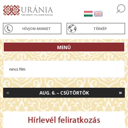
HÍVJON MINKET
TÉRKÉP
MENÜ
nincs film
«
»
AUG. 6. – CSÜTÖRTÖK