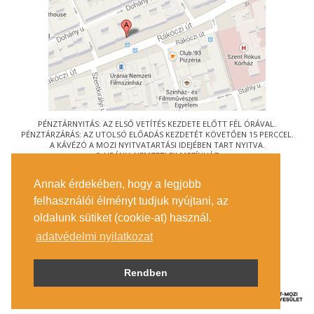
PÉNZTÁRNYITÁS: AZ ELSŐ VETÍTÉS KEZDETE ELŐTT FÉL ÓRÁVAL.
PÉNZTÁRZÁRÁS: AZ UTOLSÓ ELŐADÁS KEZDETÉT KÖVETŐEN 15 PERCCEL.
A KÁVÉZÓ A MOZI NYITVATARTÁSI IDEJÉBEN TART NYITVA.
© URÁNIA NEMZETI FILMSZÍNHÁZ
AZ
ART-MOZI EGYESÜLET
TAGMOZIJA
Annak érdekében, hogy a legjobb
1088 BUDAPEST, RÁKÓCZI ÚT 21.
felhasználói élményt tudjuk nyújtani, az
MEGKÖZELÍTÉS
oldalunk sütiket (cookie-at) használ.
JEGYINFORMÁCIÓ
ÍRJON NEKÜNK!
adatvédelmi nyilatkozat
KÖZÉRDEKŰ ADATOK
SAJTÓ
ADATVÉDELMI TÁJÉKOZTATÓ
Rendben