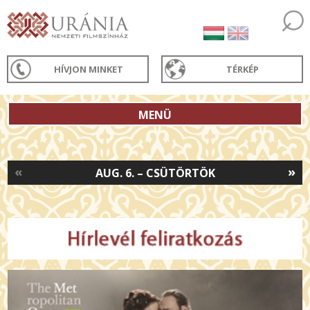
HÍVJON MINKET
TÉRKÉP
MENÜ
«
»
AUG. 6. – CSÜTÖRTÖK