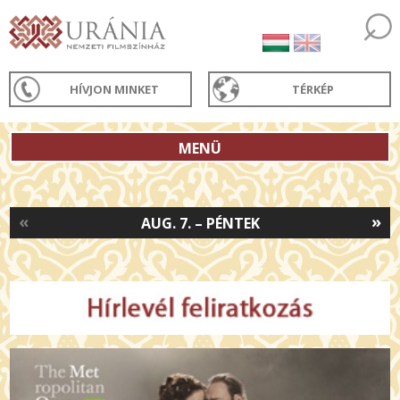
HÍVJON MINKET
TÉRKÉP
MENÜ
«
»
AUG. 7. – PÉNTEK