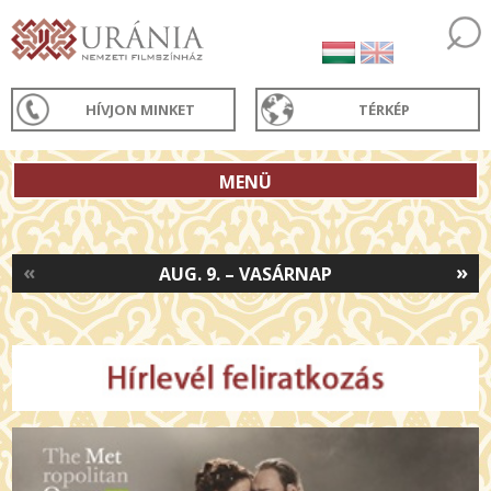
HÍVJON MINKET
TÉRKÉP
MENÜ
«
»
AUG. 9. – VASÁRNAP