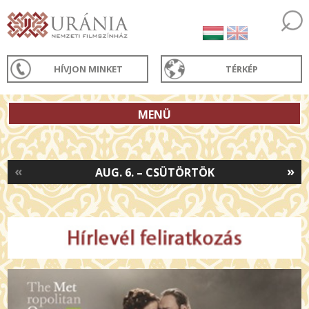
HÍVJON MINKET
TÉRKÉP
MENÜ
«
»
AUG. 6. – CSÜTÖRTÖK